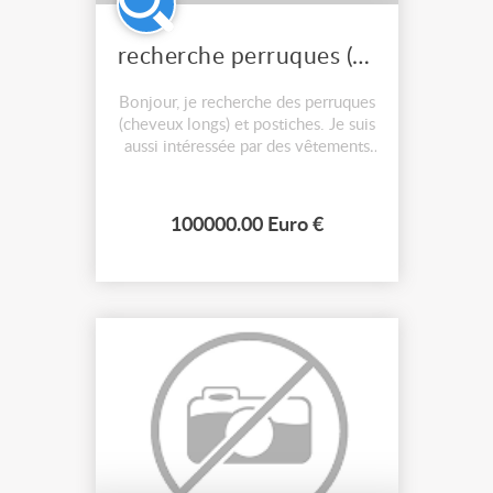
recherche perruques (cheveux longs) et postiches
Bonjour, je recherche des perruques
(cheveux longs) et postiches. Je suis
aussi intéressée par des vêtements
femme et accessoires (chapeaux,
épingles à chapeau etc) années
1800 - 1920, du tissu ou des chutes
100000.00 Euro €
de tissu, des galons, des rubans, des
chaussures et bottes, du cuir ou des
chutes de cuir, d...