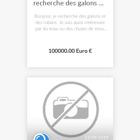
recherche des galons et des rubans
Bonjour, je recherche des galons et
des rubans. Je suis aussi intéressée
par du tissu ou des chutes de tissu,
des vêtements femme et
accessoires (chapeaux, épingles à
chapeau etc) années 1800 - 1920,
100000.00 Euro €
des chaussures et bottes, du cuir ou
des chutes de cuir, des perruques et
des postiches. Prix à déba...
13/09/2019