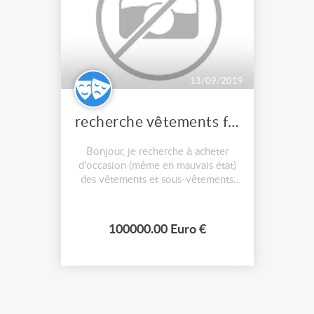
13/09/2019
recherche vêtements femme et accessoires (chapeaux, épingles à chapeau etc) années 1800 - 1920
Bonjour, je recherche à acheter
d'occasion (même en mauvais état)
des vêtements et sous-vêtements
pour femme et accessoires
(chapeaux, épingles à chapeau etc...)
années 1800 - 1920 environ. Je
100000.00 Euro €
suis aussi intéressée par du tissu ou
des chutes de tissu, des galons, des
rubans, des chaussures et bottes...