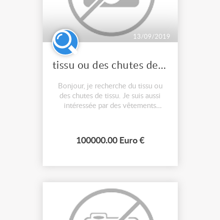
13/09/2019
tissu ou des chutes de tissu
Bonjour, je recherche du tissu ou
des chutes de tissu. Je suis aussi
intéressée par des vêtements
femme et accessoires (chapeaux,
épingles à chapeau etc) années
1800 - 1920, des galons, des
100000.00 Euro €
rubans, des chaussures et bottes, du
cuir ou des chutes de cuir, des
perruques et des postiches. Prix à
débatt...