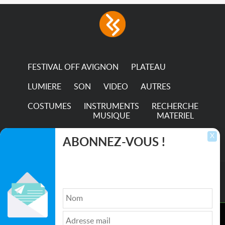
FESTIVAL OFF AVIGNON
PLATEAU
LUMIERE
SON
VIDEO
AUTRES
COSTUMES
INSTRUMENTS
RECHERCHE
MUSIQUE
MATERIEL
TRANSPORTS
X
ABONNEZ-VOUS !
Inscrivez-vous pour recevoir les dernières
annonces, mises à jour et offres spéciales
directement dans votre boîte de réception.
©2026. All rights reserved recupscene.com
Ce site utilise des cookies pour améliorer l'expérience de
Qui sommes nous ?
|
Médias
|
Newsletter
|
CGU
|
navigation, fournir des fonctionnalités supplémentaires, et