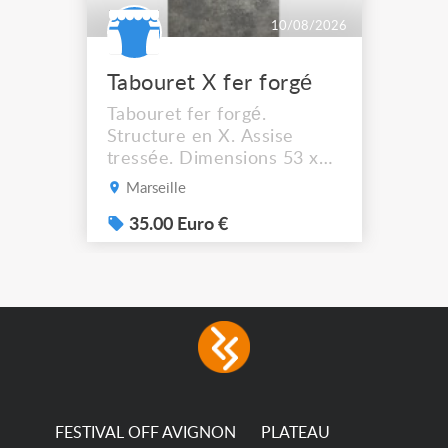
10/08/2026
Tabouret X fer forgé
Tabouret fer forgé.
Structure en X. Assise
tressée. Dimensions 53 x
44 cm. Hauteur assise :
Marseille
41,5 cm Solide et stable. A
récupérer à Marseille
35.00 Euro €
13012.
FESTIVAL OFF AVIGNON
PLATEAU