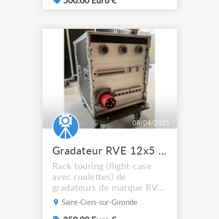
500.00 Euro €
08/04/2025
Gradateur RVE 12x5 KW
Rack touring (flight-case
avec roulettes) de
gradateurs de marque RVE
à cartes 12x5 KW (marque
Saint-Ciers-sur-Gironde
Française se situant dans le