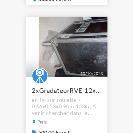
contre des GRADA FLUO
10/10/2023
2xGradateurRVE 12x5kw arrivée 125AT 5pts010V analogique
en fly sur roulette /
0.66x0.53x0.90m 103kg A
venir chercher dans le
19ème arrondissement de
Paris
PARIS (le prix est à l'unité)
à Vendre ou à Echanger