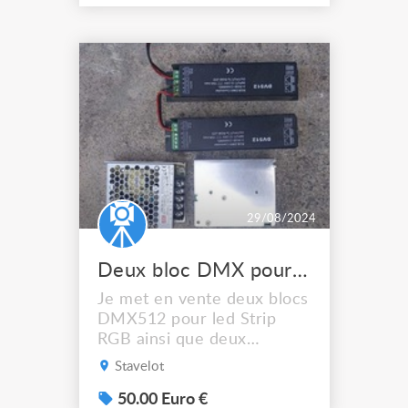
29/08/2024
Deux bloc DMX pour led RGB transfo
Je met en vente deux blocs
DMX512 pour led Strip
RGB ainsi que deux
transformateurs pour
Stavelot
alimenter les blocs DMX.
Neuf, utiliser 1X pour test
50.00 Euro €