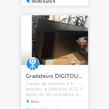
50.00 Euro €
25/09/2024
Gradateurs DIGITOUR 6 Protocole DMX 512
Clavier de contrôle à 4
touches. • Afficheur LCD, 2
lignes de 20 caractères. •
Programmation sur l’unité
Niort
de 120 mémoires et 190