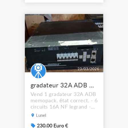
23/03/2026
gradateur 32A ADB memopack
Vend 1 gradateur 32A ADB
memopack. état correct. - 6
circuits 16A NF legrand -
commande en dmx 5 points
Lunel
- disjoncteur pour chaque
circuit prix de vente 230e
230.00 Euro €