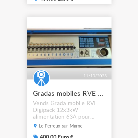
11/10/2023
Gradas mobiles RVE Digipack HDI 12x3 alim 63A
Vends Grada mobile RVE
Digipack 12x3kW
alimentation 63A pour
cause de changement de
Le Perreux-sur-Marne
matériel. Fonctionne sans
aucun souci. Prix annoncé
400.00 Euro €