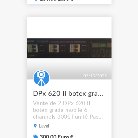
événementiel ou
installation fixe. Prix : 150€
État : très bon, testé et
pleinement fonctionnel. A
récupérer sur Marseille
13015 ou livraison possible
sur dema...
02/10/2025
DPx 620 II botex grada mobile 6 channels
Vente de 2 DPx 620 II
botex grada mobile 6
channels 300€ l'unité Pas
de livraison, à récupérer
Laval
sur LAVAL (53)
300.00 Euro €