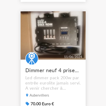
mais ne convient pas au
projet pour cause de
changement de commande
Le prix est pour le lot ( pas
de vente dissocié et pas
d'échange ) Prix ferme non
négociab...
11/06/2024
Dimmer neuf 4 prises eurolite 4 entrées
Led dimmer pack 200w par
entrée eurolite jamais servi.
A venir chercher à
aubervilliers
Aubervilliers
70.00 Euro €