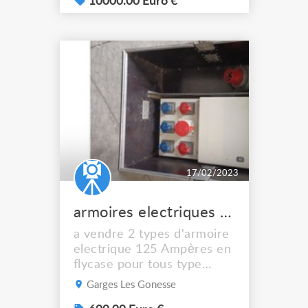
Bonne état lampe neuf..
10000.00 Euro €
Matériels supplémentaires
en vente hors liste … Selon
l’achat et la quantité, une
remise est possible ! Si
intéressé merci de nous
contacter pour plus...
17/02/2023
armoires electriques 125A tri prestation
a vendre 2 types d'armoire
electrique 125 Ampères en
flycase pour tous type
d'évènement
Garges Les Gonesse
caractéristiques 1: - entrée