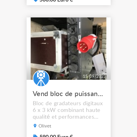
500.00 Euro €
contre GRADA FLUO
15/09/2023
Vend bloc de puissance 6 x 3 KW MIKAPACK ADB
Bloc de gradateurs digitaux
6 x 3 kW combinant haute
qualité et performances
supérieures à la moyenne •
Olivet
4 boutons de contrôle,