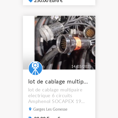
77). - 12 circuits de 5 KW -
250.00 Euro €
contrôle des gradateurs en
DMX 512 - alimentation de
puissance sur prise
tétrapolaire P17 63
Ampères. - sorties sur
prises Socapex (3 prises
dont 4...
14/03/2025
lot de cablage multipaire SOCAPEX 19 pins
lot de cablage multipaire
electrique 6 circuits
Amphenol SOCAPEX 19
poles. certains ont bien
Garges Les Gonesse
vécu et d'autres non prix