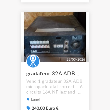
23/03/2026
gradateur 32A ADB micropack
Vend 1 gradateur 32A ADB
micropack. état correct. - 6
circuits 16A NF legrand -
commande en dmx 5 points
Lunel
- disjoncteur pour chaque
circuit prix de vente 240e
240.00 Euro €