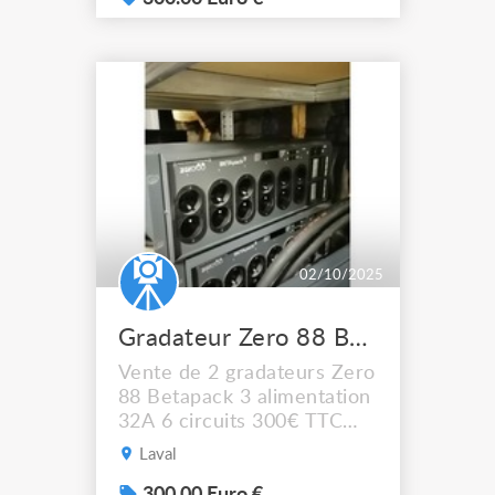
02/10/2025
Gradateur Zero 88 Betapack 3
Vente de 2 gradateurs Zero
88 Betapack 3 alimentation
32A 6 circuits 300€ TTC
l'unité Pas de livraison, à
Laval
récupérer sur LAVAL (53)