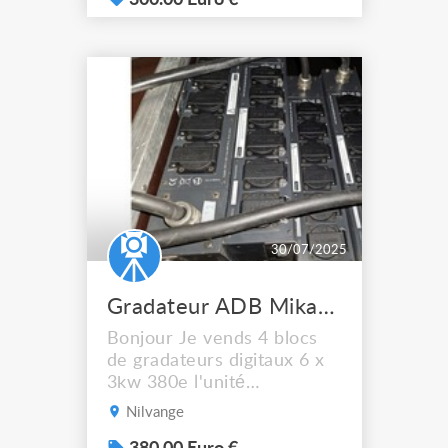
300.00 Euro €
30/07/2025
Gradateur ADB Mikapack 15 gradateur 6x3KW
Bonjour Je vends 4 blocs
de gradateurs digitaux 6 x
3kw 380e l'unité
Alimentation : 230V / 400
Nilvange
V étoile 3NPE, 50/60HZ