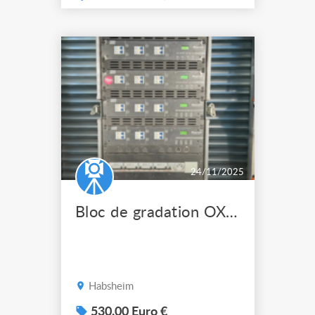
- disjoncteur pour chaque
circuit - différentiel général
30 mA 450e l'unité. prix
dégressif si achat de
plusieurs unités.
24/11/2025
Bloc de gradation OXO Omerak 24
Habsheim
530.00 Euro €