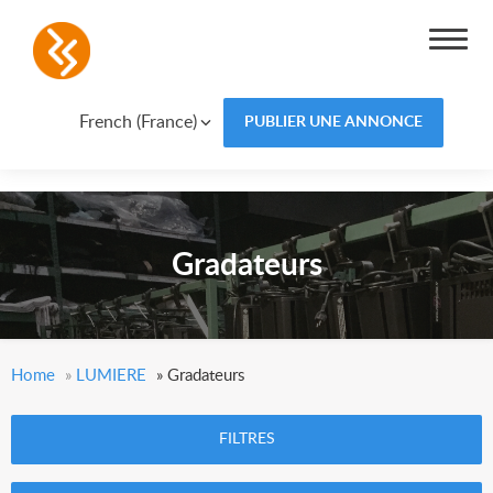
French (France)
PUBLIER UNE ANNONCE
Gradateurs
Home
»
LUMIERE
»
Gradateurs
FILTRES