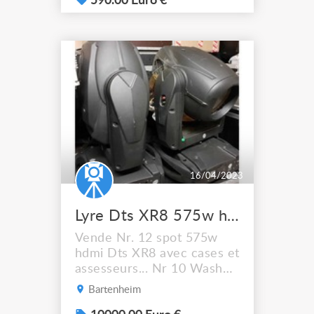
écran LCD 2 x 8 caractères
590.00 Euro €
avec menu convivial pour
un accès facile aux
différentes fonctions des
gradateurs. • Sortie
auxiliaire sur connecteur
DE09-S (9 contacts
femelle) ...
16/04/2023
Lyre Dts XR8 575w hdmi
Vende Nr. 12 spot 575w
hdmi Dts XR8 avec cases et
assesseurs... Nr 10 Wash
575w hdmi Dts XR8 Avec
Bartenheim
case et assesseurs.... Très