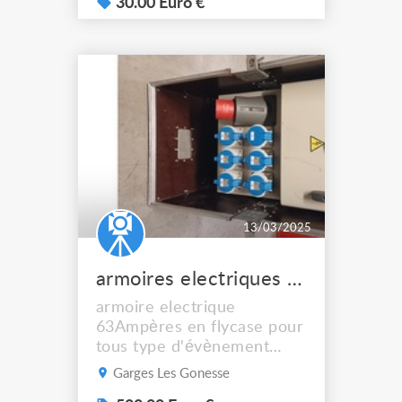
unitaire HT pour: - 13G2,5
30.00 Euro €
- 5m: 35€ (quantité: 7) -
13G2,5 - 20m: 80€
(quantité: 1) - 13G2,5 -
25m: 95€ (quantité: 2) -
18G1,5 - 5m: 35€ (quantité:
5) - 18G1,5 - 13m: 60€
(quantité...
13/03/2025
armoires electriques 63A tri prestation
armoire electrique
63Ampères en flycase pour
tous type d'évènement
quantité: 6
Garges Les Gonesse
caractéristiques: - entrée