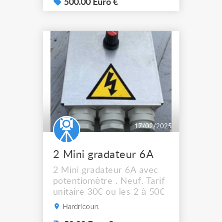
63A tri - 6 sorties 32A
500.00 Euro €
mono a venir voir sur
garges les gonesse sur RDV
prix unitaire: 600€ TTC soit
500€ HT
17/02/2025
2 Mini gradateur 6A
2 Mini gradateur 6A avec
potentiomètre . Neuf. Tarif
unitaire 30€ ou les 2 à 50€
Hardricourt