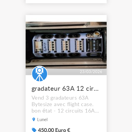
23/03/2026
gradateur 63A 12 circuits
Vend 3 gradateurs 63A
Bytesize avec flight case.
bon état - 12 circuits 16A
NF legrand - connectique
Lunel
pour mulitpaire socapex -
commande en dmx 5 points
450.00 Euro €