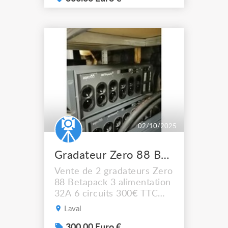
02/10/2025
Gradateur Zero 88 Betapack 3
Vente de 2 gradateurs Zero
88 Betapack 3 alimentation
32A 6 circuits 300€ TTC
l'unité Pas de livraison, à
Laval
récupérer sur LAVAL (53)
300.00 Euro €