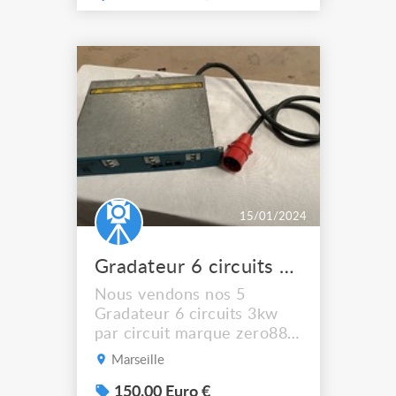
Protection par disjoncteurs
(modifié) Capacités
opérationnelles : • clavier à
3 touches, affichage 4
caractères et menu
convivial pour un accès aisé
à toutes les fonctions des ...
15/01/2024
Gradateur 6 circuits ZERO88 DMX 512
Nous vendons nos 5
Gradateur 6 circuits 3kw
par circuit marque zero88
RACK 6 DMX 512 Prix
Marseille
unitaire : 150€ Quantité :
x5 A récupérer sur place
150.00 Euro €