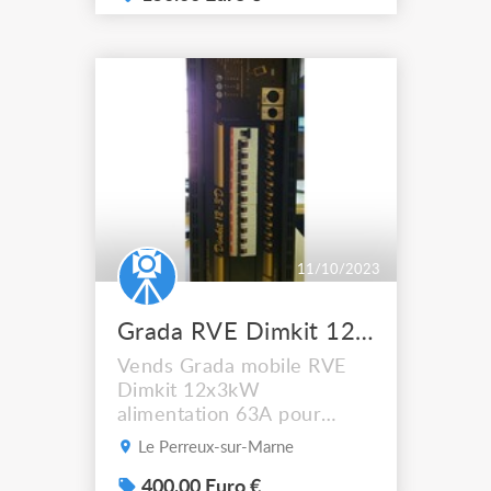
Marseille 13015
11/10/2023
Grada RVE Dimkit 12x3 alim 63A
Vends Grada mobile RVE
Dimkit 12x3kW
alimentation 63A pour
cause de changement de
Le Perreux-sur-Marne
matériel. Fonctionne sans
souci
400.00 Euro €