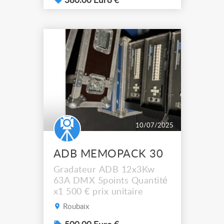
Protection gradateur par
380.00 Euro €
disjoncteur 1P+N Capacité
de fonctionnement continu
à pleine charge à 35°C
Semi-conducteurs 40A
Filtrage professionnel
Pilotage DMX512A sur
XLR5 avec isolati...
10/07/2025
ADB MEMOPACK 30
Gradateur ADB 12x3Kw
63A DMX 5points Quantité
x1 500 € prix unitaire
Roubaix