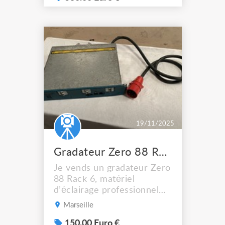
19/11/2025
Gradateur Zero 88 Rack 6 6 canaux matériel professionnel
Je vends un gradateur Zero
88 Rack 6, matériel
d’éclairage professionnel
robuste et fiable, parfait
Marseille
pour théâtre, salle de
spectacle, école,
150.00 Euro €