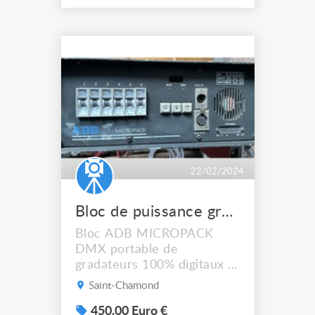
vendu 280€ ou 500€ les
deux
22/02/2024
Bloc de puissance gradateurs 100 digitaux ADB MICROPACK 6 x 23 kW
Bloc ADB MICROPACK
DMX portable de
gradateurs 100% digitaux 6
x 2,3 kW Appareil très
Saint-Chamond
compact destiné à
l'éclairage scénique
450.00 Euro €