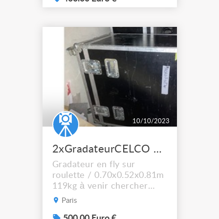
à la pièce, 3 blocs
disponibles
10/10/2023
2xGradateurCELCO 36x2kw arrivée 125AT numérique
Gradateur en fly sur
roulette / 0.70x0.52x0.81m
119kg à venir chercher
dans le 19ème
Paris
arrondissement de Paris à
Vendre ou à Échanger
500.00 Euro €