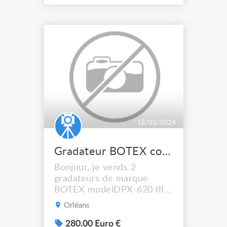
18/03/2024
Gradateur BOTEX comme neuf
Bonjour, je vends 2
gradateurs de marque
BOTEX modelDPX-620 III.
Ils ont une puissance de
Orléans
6x3KW. prix neuf chez
thomann 368€ l'unité,
280.00 Euro €