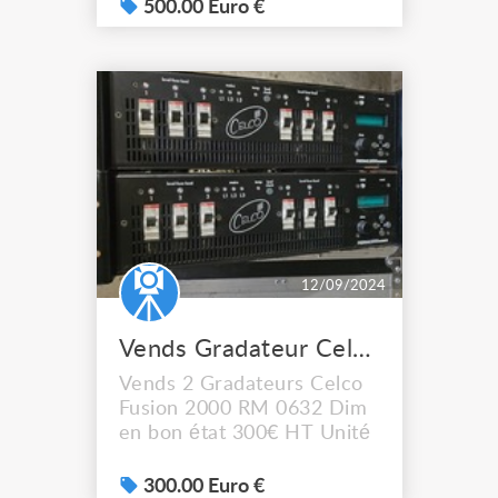
transferts (montée,
500.00 Euro €
descente, retard, maintien,
boucles). • Restitution des
mémoires et des
séquences sur l’unité
(manuelle, automatique) ou
en externe (DMX ou
0/+10V). • A...
12/09/2024
Vends Gradateur Celco Fusion 2000 RM 0632 Dim
Vends 2 Gradateurs Celco
Fusion 2000 RM 0632 Dim
en bon état 300€ HT Unité
300.00 Euro €