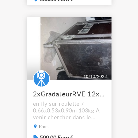
contre des GRADA FLUO
10/10/2023
2xGradateurRVE 12x5kw arrivée 125AT 5pts010V analogique
en fly sur roulette /
0.66x0.53x0.90m 103kg A
venir chercher dans le
19ème arrondissement de
Paris
PARIS (le prix est à l'unité)
à Vendre ou à Echanger