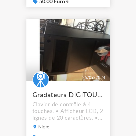
50.00 Euro €
25/09/2024
Gradateurs DIGITOUR 6 Protocole DMX 512
Clavier de contrôle à 4
touches. • Afficheur LCD, 2
lignes de 20 caractères. •
Programmation sur l’unité
Niort
de 120 mémoires et 190