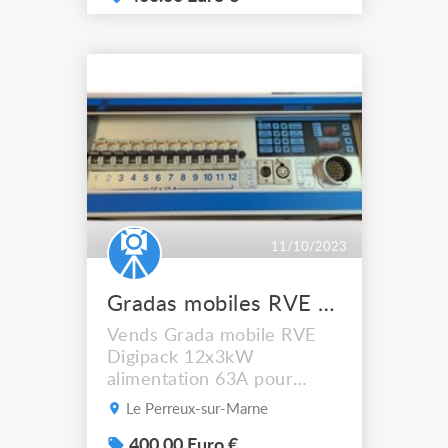
11/10/2023
Gradas mobiles RVE Digipack HDI 12x3 alim 63A
Vends Grada mobile RVE
Digipack 12x3kW
alimentation 63A pour
cause de changement de
Le Perreux-sur-Marne
matériel. Fonctionne sans
aucun souci. Prix annoncé
400.00 Euro €