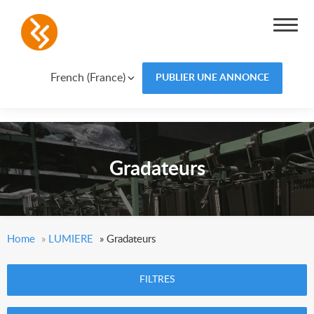
French (France)
PUBLIER UNE ANNONCE
Gradateurs
Home
»
LUMIERE
»
Gradateurs
FILTRES