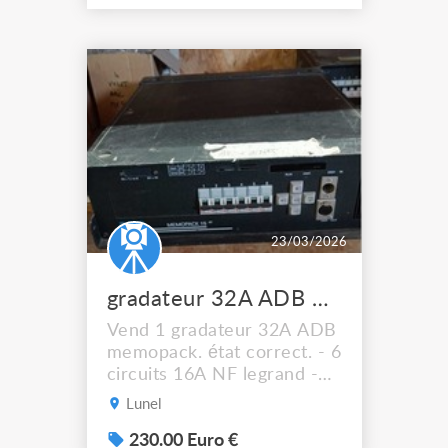
23/03/2026
gradateur 32A ADB memopack
Vend 1 gradateur 32A ADB
memopack. état correct. - 6
circuits 16A NF legrand -
commande en dmx 5 points
Lunel
- disjoncteur pour chaque
circuit prix de vente 230e
230.00 Euro €