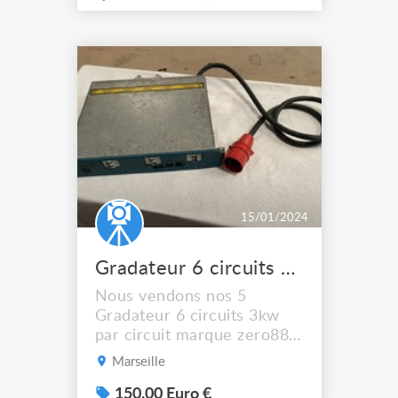
Protection par disjoncteurs
(modifié) Capacités
opérationnelles : • clavier à
3 touches, affichage 4
caractères et menu
convivial pour un accès aisé
à toutes les fonctions des ...
15/01/2024
Gradateur 6 circuits ZERO88 DMX 512
Nous vendons nos 5
Gradateur 6 circuits 3kw
par circuit marque zero88
RACK 6 DMX 512 Prix
Marseille
unitaire : 150€ Quantité :
x5 A récupérer sur place
150.00 Euro €