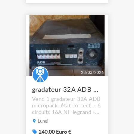
23/03/2026
gradateur 32A ADB micropack
Vend 1 gradateur 32A ADB
micropack. état correct. - 6
circuits 16A NF legrand -
commande en dmx 5 points
Lunel
- disjoncteur pour chaque
circuit prix de vente 240e
240.00 Euro €