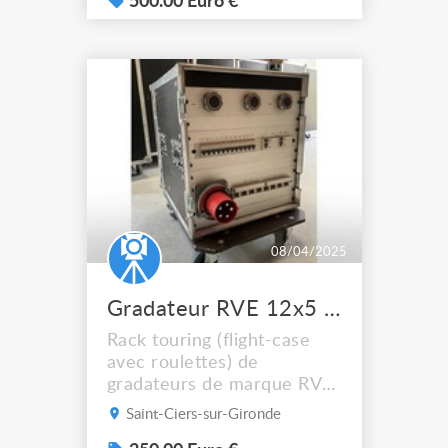
500.00 Euro €
08/04/2025
Gradateur RVE 12x5 KW
Rack touring (flight-case
avec roulettes) de
gradateurs de marque RVE
à cartes 12x5 KW (marque
Saint-Ciers-sur-Gironde
Française se situant dans le