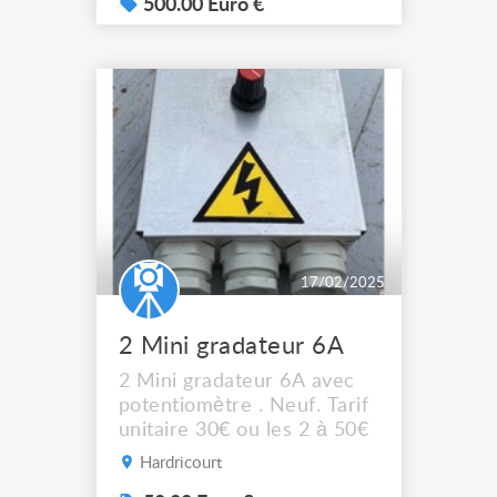
63A tri - 6 sorties 32A
500.00 Euro €
mono a venir voir sur
garges les gonesse sur RDV
prix unitaire: 600€ TTC soit
500€ HT
17/02/2025
2 Mini gradateur 6A
2 Mini gradateur 6A avec
potentiomètre . Neuf. Tarif
unitaire 30€ ou les 2 à 50€
Hardricourt