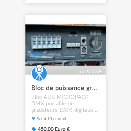
vendu 280€ ou 500€ les
deux
22/02/2024
Bloc de puissance gradateurs 100 digitaux ADB MICROPACK 6 x 23 kW
Bloc ADB MICROPACK
DMX portable de
gradateurs 100% digitaux 6
x 2,3 kW Appareil très
Saint-Chamond
compact destiné à
l'éclairage scénique
450.00 Euro €