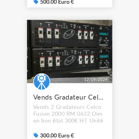
transferts (montée,
500.00 Euro €
descente, retard, maintien,
boucles). • Restitution des
mémoires et des
séquences sur l’unité
(manuelle, automatique) ou
en externe (DMX ou
0/+10V). • A...
12/09/2024
Vends Gradateur Celco Fusion 2000 RM 0632 Dim
Vends 2 Gradateurs Celco
Fusion 2000 RM 0632 Dim
en bon état 300€ HT Unité
300.00 Euro €