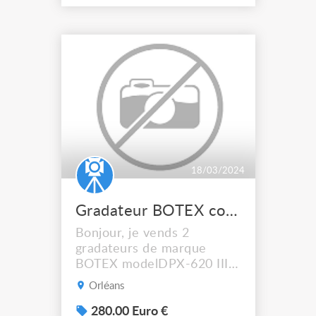
18/03/2024
Gradateur BOTEX comme neuf
Bonjour, je vends 2
gradateurs de marque
BOTEX modelDPX-620 III.
Ils ont une puissance de
Orléans
6x3KW. prix neuf chez
thomann 368€ l'unité,
280.00 Euro €