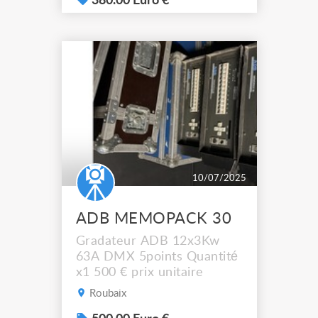
Protection gradateur par
380.00 Euro €
disjoncteur 1P+N Capacité
de fonctionnement continu
à pleine charge à 35°C
Semi-conducteurs 40A
Filtrage professionnel
Pilotage DMX512A sur
XLR5 avec isolati...
10/07/2025
ADB MEMOPACK 30
Gradateur ADB 12x3Kw
63A DMX 5points Quantité
x1 500 € prix unitaire
Roubaix