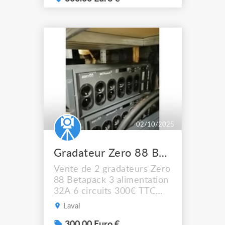
02/10/2025
Gradateur Zero 88 Betapack 3
Vente de 2 gradateurs Zero
88 Betapack 3 alimentation
32A 6 circuits 300€ TTC
l'unité Pas de livraison, à
Laval
récupérer sur LAVAL (53)
300.00 Euro €