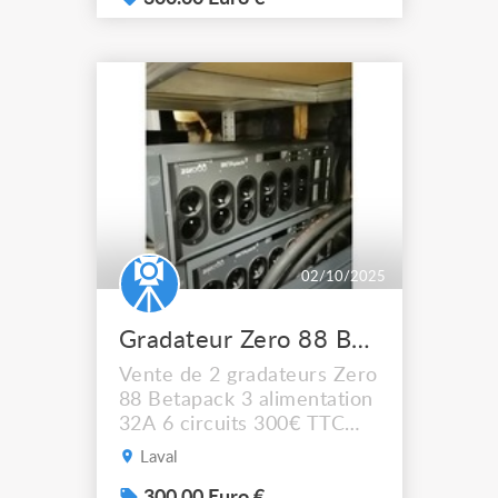
02/10/2025
Gradateur Zero 88 Betapack 3
Vente de 2 gradateurs Zero
88 Betapack 3 alimentation
32A 6 circuits 300€ TTC
l'unité Pas de livraison, à
Laval
récupérer sur LAVAL (53)