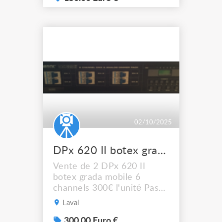
événementiel ou
installation fixe. Prix : 150€
État : très bon, testé et
pleinement fonctionnel. A
récupérer sur Marseille
13015 ou livraison possible
sur dema...
02/10/2025
DPx 620 II botex grada mobile 6 channels
Vente de 2 DPx 620 II
botex grada mobile 6
channels 300€ l'unité Pas
de livraison, à récupérer
Laval
sur LAVAL (53)
300.00 Euro €