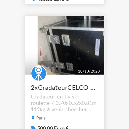
à la pièce, 3 blocs
disponibles
10/10/2023
2xGradateurCELCO 36x2kw arrivée 125AT numérique
Gradateur en fly sur
roulette / 0.70x0.52x0.81m
119kg à venir chercher
dans le 19ème
Paris
arrondissement de Paris à
Vendre ou à Échanger
500.00 Euro €