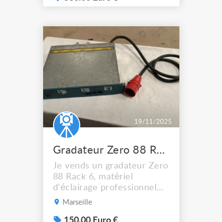
19/11/2025
Gradateur Zero 88 Rack 6 6 canaux matériel professionnel
Je vends un gradateur Zero
88 Rack 6, matériel
d’éclairage professionnel
robuste et fiable, parfait
Marseille
pour théâtre, salle de
spectacle, école,
150.00 Euro €