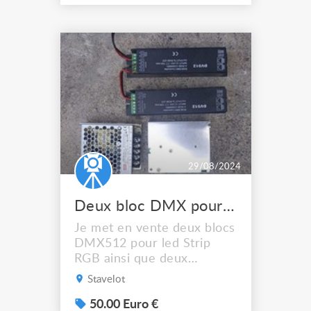
29/08/2024
Deux bloc DMX pour led RGB transfo
Je met en vente deux blocs
DMX512 pour led Strip
RGB ainsi que deux
transformateurs pour
Stavelot
alimenter les blocs DMX.
Neuf, utiliser 1X pour test
50.00 Euro €