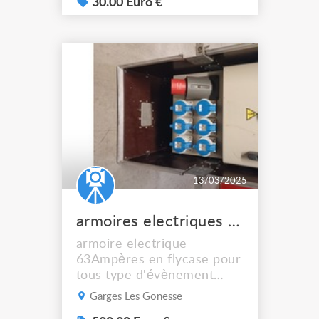
unitaire HT pour: - 13G2,5
30.00 Euro €
- 5m: 35€ (quantité: 7) -
13G2,5 - 20m: 80€
(quantité: 1) - 13G2,5 -
25m: 95€ (quantité: 2) -
18G1,5 - 5m: 35€ (quantité:
5) - 18G1,5 - 13m: 60€
(quantité...
13/03/2025
armoires electriques 63A tri prestation
armoire electrique
63Ampères en flycase pour
tous type d'évènement
quantité: 6
Garges Les Gonesse
caractéristiques: - entrée