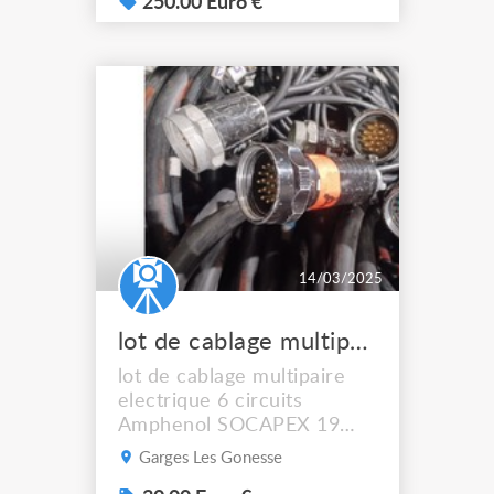
77). - 12 circuits de 5 KW -
250.00 Euro €
contrôle des gradateurs en
DMX 512 - alimentation de
puissance sur prise
tétrapolaire P17 63
Ampères. - sorties sur
prises Socapex (3 prises
dont 4...
14/03/2025
lot de cablage multipaire SOCAPEX 19 pins
lot de cablage multipaire
electrique 6 circuits
Amphenol SOCAPEX 19
poles. certains ont bien
Garges Les Gonesse
vécu et d'autres non prix