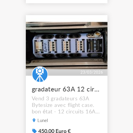
23/03/2026
gradateur 63A 12 circuits
Vend 3 gradateurs 63A
Bytesize avec flight case.
bon état - 12 circuits 16A
NF legrand - connectique
Lunel
pour mulitpaire socapex -
commande en dmx 5 points
450.00 Euro €