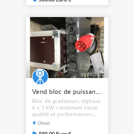
500.00 Euro €
contre GRADA FLUO
15/09/2023
Vend bloc de puissance 6 x 3 KW MIKAPACK ADB
Bloc de gradateurs digitaux
6 x 3 kW combinant haute
qualité et performances
supérieures à la moyenne •
Olivet
4 boutons de contrôle,