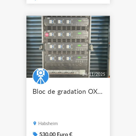
- disjoncteur pour chaque
circuit - différentiel général
30 mA 450e l'unité. prix
dégressif si achat de
plusieurs unités.
24/11/2025
Bloc de gradation OXO Omerak 24
Habsheim
530.00 Euro €