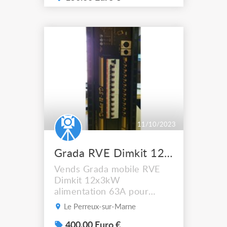
Marseille 13015
11/10/2023
Grada RVE Dimkit 12x3 alim 63A
Vends Grada mobile RVE
Dimkit 12x3kW
alimentation 63A pour
cause de changement de
Le Perreux-sur-Marne
matériel. Fonctionne sans
souci
400.00 Euro €