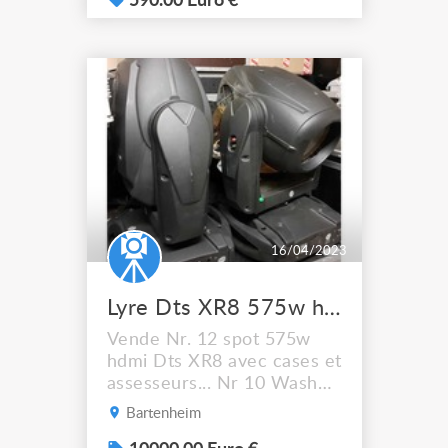
écran LCD 2 x 8 caractères
590.00 Euro €
avec menu convivial pour
un accès facile aux
différentes fonctions des
gradateurs. • Sortie
auxiliaire sur connecteur
DE09-S (9 contacts
femelle) ...
16/04/2023
Lyre Dts XR8 575w hdmi
Vende Nr. 12 spot 575w
hdmi Dts XR8 avec cases et
assesseurs... Nr 10 Wash
575w hdmi Dts XR8 Avec
Bartenheim
case et assesseurs.... Très