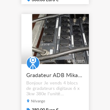
300.00 Euro €
30/07/2025
Gradateur ADB Mikapack 15 gradateur 6x3KW
Bonjour Je vends 4 blocs
de gradateurs digitaux 6 x
3kw 380e l'unité
Alimentation : 230V / 400
Nilvange
V étoile 3NPE, 50/60HZ