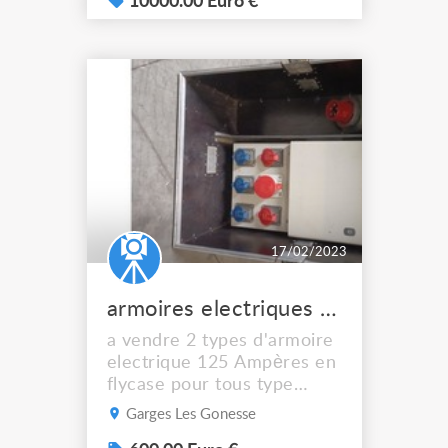
Bonne état lampe neuf..
10000.00 Euro €
Matériels supplémentaires
en vente hors liste … Selon
l’achat et la quantité, une
remise est possible ! Si
intéressé merci de nous
contacter pour plus...
17/02/2023
armoires electriques 125A tri prestation
a vendre 2 types d'armoire
electrique 125 Ampères en
flycase pour tous type
d'évènement
Garges Les Gonesse
caractéristiques 1: - entrée