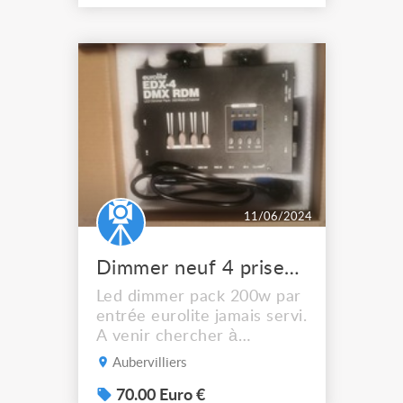
mais ne convient pas au
projet pour cause de
changement de commande
Le prix est pour le lot ( pas
de vente dissocié et pas
d'échange ) Prix ferme non
négociab...
11/06/2024
Dimmer neuf 4 prises eurolite 4 entrées
Led dimmer pack 200w par
entrée eurolite jamais servi.
A venir chercher à
aubervilliers
Aubervilliers
70.00 Euro €