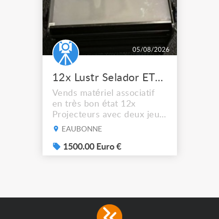
05/08/2026
12x Lustr Selador ETC Led 7x colors filtres
Vends matériel associatif
en très bon état 12x
Projecteurs avec deux jeux
de filtre filtre Lustr Selador
EAUBONNE
(7x color) Colour Mixing
system – seven colour
1500.00 Euro €
LEDs providing the
broadest colour spectrum
in any LED fixture
Incandescent-quality light
with low power
consumption The