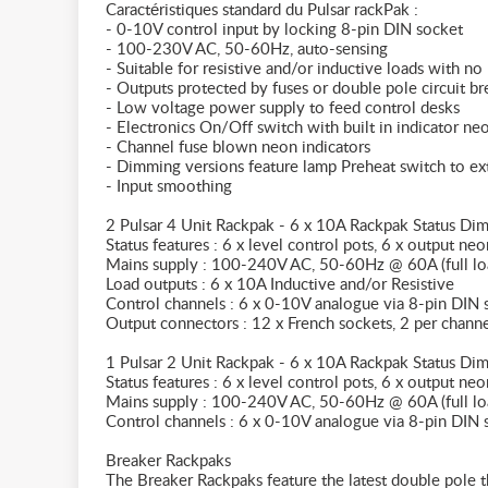
Caractéristiques standard du Pulsar rackPak :
- 0-10V control input by locking 8-pin DIN socket
- 100-230V AC, 50-60Hz, auto-sensing
- Suitable for resistive and/or inductive loads with 
- Outputs protected by fuses or double pole circuit 
- Low voltage power supply to feed control desks
- Electronics On/Off switch with built in indicator ne
- Channel fuse blown neon indicators
- Dimming versions feature lamp Preheat switch to ex
- Input smoothing
2 Pulsar 4 Unit Rackpak - 6 x 10A Rackpak Status Di
Status features : 6 x level control pots, 6 x output neo
Mains supply : 100-240V AC, 50-60Hz @ 60A (full lo
Load outputs : 6 x 10A Inductive and/or Resistive
Control channels : 6 x 0-10V analogue via 8-pin DIN 
Output connectors : 12 x French sockets, 2 per chann
1 Pulsar 2 Unit Rackpak - 6 x 10A Rackpak Status Di
Status features : 6 x level control pots, 6 x output neo
Mains supply : 100-240V AC, 50-60Hz @ 60A (full lo
Control channels : 6 x 0-10V analogue via 8-pin DIN 
Breaker Rackpaks
The Breaker Rackpaks feature the latest double pole th