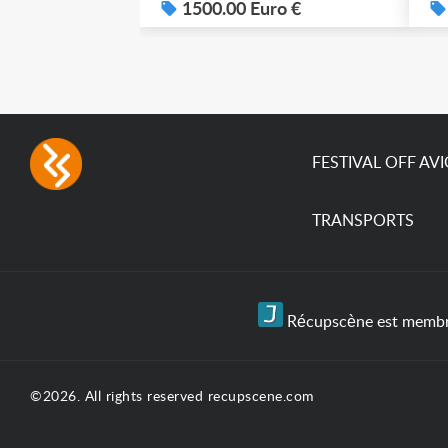
system – seven colour
1500.00 Euro €
su
LEDs providing the
pa
broadest colour spectrum
in any LED fixture
Incandescent-quality light
with low power
consumption The
permanence of a 50,000-
FESTIVAL OFF AV
hour...
TRANSPORTS
Récupscène est membre 
©2026. All rights reserved recupscene.com