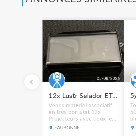
05/08/2026
12x Lustr Selador ETC Led 7x colors filtres
5
Vends matériel associatif
To
en très bon état 12x
5
Projecteurs avec deux jeux
pl
de filtre filtre Lustr Selador
ré
EAUBONNE
(7x color) Colour Mixing
dé