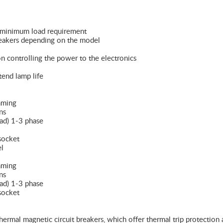
no minimum load requirement
breakers depending on the model
on controlling the power to the electronics
tend lamp life
mming
ns
ad) 1-3 phase
socket
el
mming
ns
ad) 1-3 phase
socket
ermal magnetic circuit breakers, which offer thermal trip protection 