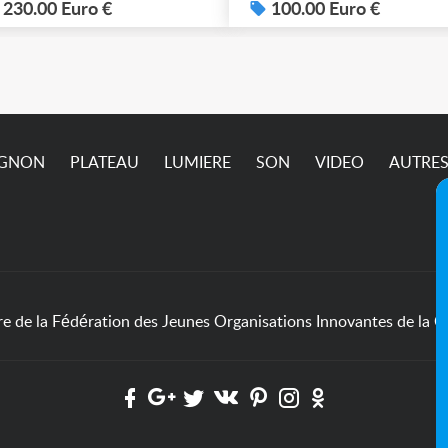
p sur demande ça ne
230.00 Euro €
100.00 Euro €
sse pas sur l’annonce
IGNON
PLATEAU
LUMIERE
SON
VIDEO
AUTRE
de la Fédération des Jeunes Organisations Innovantes de la Cu