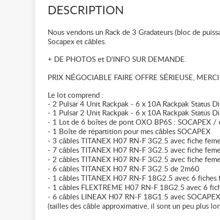
DESCRIPTION
Nous vendons un Rack de 3 Gradateurs (bloc de puiss
Socapex et câbles.
+ DE PHOTOS et D'INFO SUR DEMANDE.
PRIX NÉGOCIABLE FAIRE OFFRE SÉRIEUSE, MERCI
Le lot comprend :
- 2 Pulsar 4 Unit Rackpak - 6 x 10A Rackpak Status 
- 1 Pulsar 2 Unit Rackpak - 6 x 10A Rackpak Status 
- 1 Lot de 6 boîtes de pont OXO BP6S : SOCAPEX /
- 1 Boîte de répartition pour mes câbles SOCAPEX
- 3 câbles TITANEX H07 RN-F 3G2.5 avec fiche fem
- 7 câbles TITANEX H07 RN-F 3G2.5 avec fiche fem
- 2 câbles TITANEX H07 RN-F 3G2.5 avec fiche fem
- 6 câbles TITANEX H07 RN-F 3G2.5 de 2m60
- 1 câbles TITANEX H07 RN-F 18G2.5 avec 6 fiches
- 1 câbles FLEXTREME H07 RN-F 18G2.5 avec 6 fic
- 6 câbles LINEAX H07 RN-F 18G1.5 avec SOCAPEX 
(tailles des câble approximative, il sont un peu plus lo