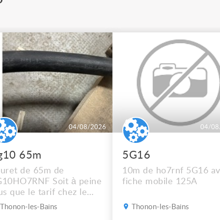
04/08/2026
04/08
g10 65m
5G16
uret de 65m de
10m de ho7rnf 5G16 a
G10HO7RNF Soit à peine
fiche mobile 125A
us que le tarif chez le
cupérateur Mais
Thonon-les-Bains
Thonon-les-Bains
pêchez vous !! Photos