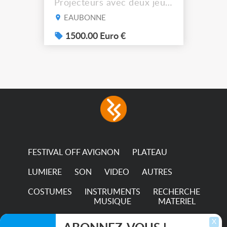
Projecteurs avec deux jeux
de filtre filtre Lustr Selador
EAUBONNE
(7x color) Colour Mixing
system – seven colour
1500.00 Euro €
LEDs providing the
broadest colour spectrum
in any LED fixture
Incandescent-quality light
with low power
consumption The
permanence of a 50,000-
hour...
FESTIVAL OFF AVIGNON
PLATEAU
LUMIERE
SON
VIDEO
AUTRES
COSTUMES
INSTRUMENTS
RECHERCHE
MUSIQUE
MATERIEL
TRANSPORTS
X