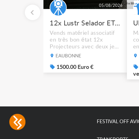
05/08/2026
12x Lustr Selador ETC Led 7x colors filtres
Vends matériel associatif
Ma
en très bon état 12x
co
Projecteurs avec deux jeux
en
de filtre filtre Lustr Selador
ca
EAUBONNE
(7x color) Colour Mixing
bl
system – seven colour
1500.00 Euro €
Cf
LEDs providing the
ré
ve
broadest colour spectrum
(9
in any LED fixture
ao
Incandescent-quality light
mo
with low power
en
consumption The
permanence of a 50,000-
hour...
FESTIVAL OFF AV