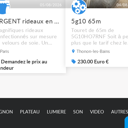
05/08/2026
04/08
URGENT rideaux en velours de soie
5g10 65m
gnifiques rideaux
Touret de 65m de
nfectionnés sur mesure
5G10HO7RNF Soit à pe
 velours de soie. Un
plus que le tarif chez le
dre de scène rouge, un
récupérateur Mais
Paris
Thonon-les-Bains
eu + des rideaux isolés.
dépêchez vous !! Photo
 dossier en photos. À
Demandez le prix au
sup sur demande ça ne
230.00 Euro €
cupérer à Ivry-sur-Seine
ndeur
passe pas sur l’annonc
4) jusqu'à ce vendredi 7
ût (matin) inclus. Pric et
dalités à définir
semble.
IGNON
PLATEAU
LUMIERE
SON
VIDEO
AUTRE