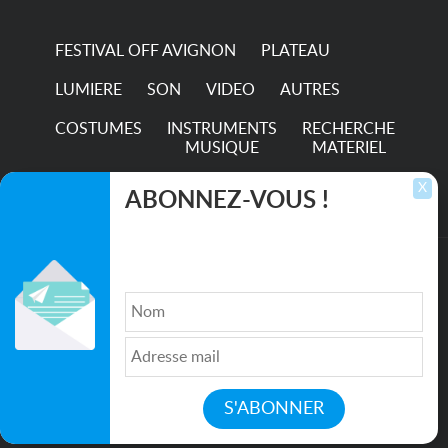
FESTIVAL OFF AVIGNON
PLATEAU
LUMIERE
SON
VIDEO
AUTRES
COSTUMES
INSTRUMENTS
RECHERCHE
MUSIQUE
MATERIEL
TRANSPORTS
X
ABONNEZ-VOUS !
Inscrivez-vous pour recevoir les dernières
annonces, mises à jour et offres spéciales
directement dans votre boîte de réception.
©2026. All rights reserved recupscene.com
Qui sommes nous ?
|
Médias
|
Newsletter
|
CGU
|
Politique de confidentialité
|
Partenaires
|
Mentions légales
|
Contact