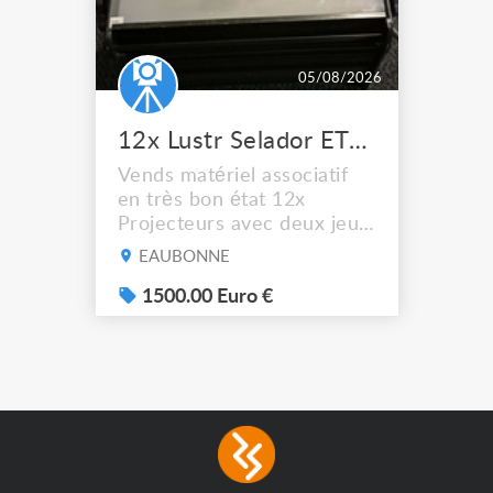
05/08/2026
12x Lustr Selador ETC Led 7x colors filtres
Vends matériel associatif
en très bon état 12x
Projecteurs avec deux jeux
de filtre filtre Lustr Selador
EAUBONNE
(7x color) Colour Mixing
system – seven colour
1500.00 Euro €
LEDs providing the
broadest colour spectrum
in any LED fixture
Incandescent-quality light
with low power
consumption The
permanence of a 50,000-
hour...