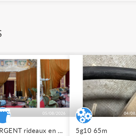
S
05/08/2026
04/08
URGENT rideaux en velours de soie
5g10 65m