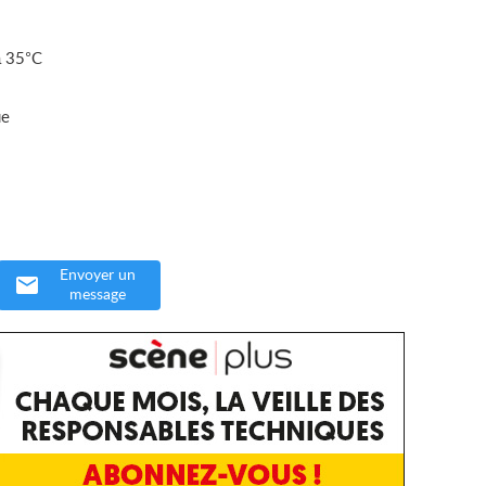
à 35°C
ue
Envoyer un
message