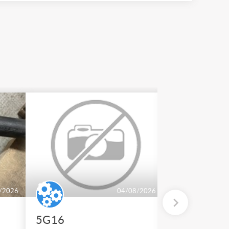
/2026
04/08/2026
5G16
2 BT 500