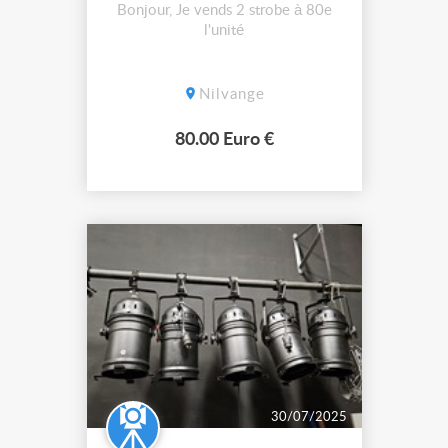
Bonjour, Je vends 2 strobe à 80e
l'unité
Nilvange
80.00 Euro €
30/07/2025