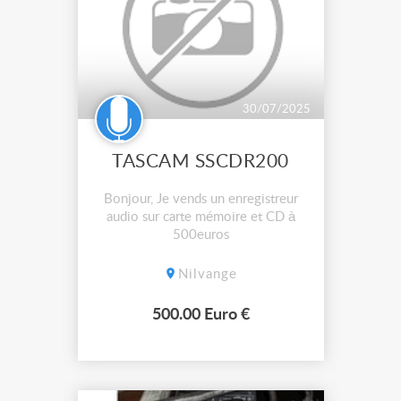
30/07/2025
TASCAM SSCDR200
Bonjour, Je vends un enregistreur
audio sur carte mémoire et CD à
500euros
Nilvange
500.00 Euro €