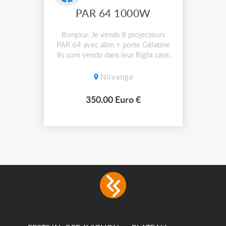
PAR 64 1000W
Bonjour, Je vends 8 projecteurs
PAR 64 avec alim + porte Gélatine
Ils sont vendu dans leur flight case
au prix de 350e la totalité.
Nilvange
350.00 Euro €