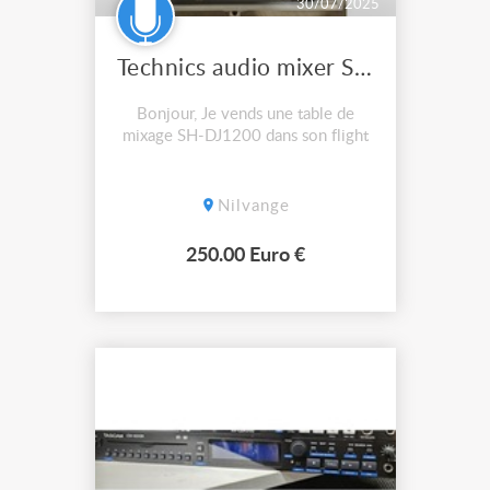
30/07/2025
Technics audio mixer SHDJ1200
Bonjour, Je vends une table de
mixage SH-DJ1200 dans son flight
Nilvange
250.00 Euro €