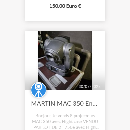
9.5 pour lampe CP70 1000W ou
150.00 Euro €
CP90 1200W Câble d'alimentation
de 2m grillage de protection intégré
1 porte-filtre...
30/07/2025
MARTIN MAC 350 Entour Lyre à LED
Bonjour, Je vends 8 projecteurs
MAC 350 avec Flight case VENDU
PAR LOT DE 2 : 750e avec Flight