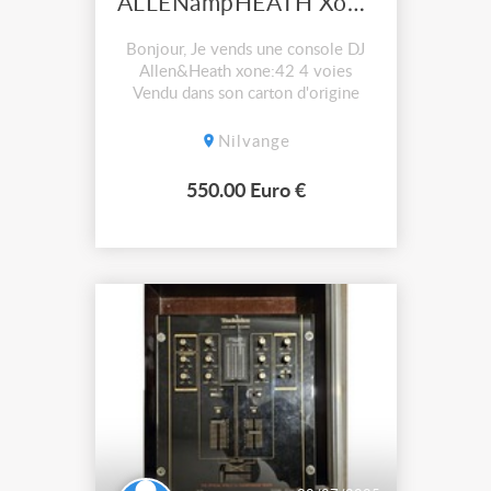
ALLENampHEATH Xone42 console DJ
Bonjour, Je vends une console DJ
Allen&Heath xone:42 4 voies
Vendu dans son carton d'origine
Nilvange
550.00 Euro €