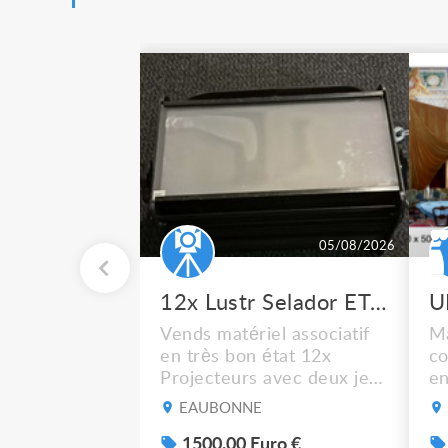
05/08/2026
12x Lustr Selador ETC Led 7x colors filtres
Vends matériel associatif
Ma
en très bon état 12x
co
Projecteurs avec deux jeux
en
de filtre filtre Lustr Selador
ca
EAUBONNE
(7x color) Colour Mixing
bl
system – seven colour
1500.00 Euro €
Cf