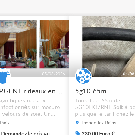
05/08/2026
04/08
URGENT rideaux en velours de soie
5g10 65m
gnifiques rideaux
Touret de 65m de
nfectionnés sur mesure
5G10HO7RNF Soit à pe
 velours de soie. Un
plus que le tarif chez le
dre de scène rouge, un
récupérateur Mais
Paris
Thonon-les-Bains
eu + des rideaux isolés.
dépêchez vous !! Photo
 dossier en photos. À
Demandez le prix au
sup sur demande ça ne
230.00 Euro €