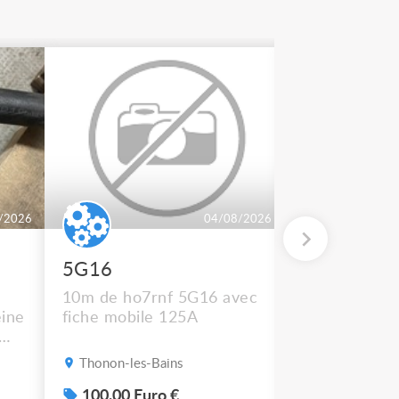
/2026
04/08/2026
5G16
2 BT 500
10m de ho7rnf 5G16 avec
En état de m
ine
fiche mobile 125A
Thonon-les-Bains
Thonon-les-B
s
100.00 Euro €
50.00 Euro