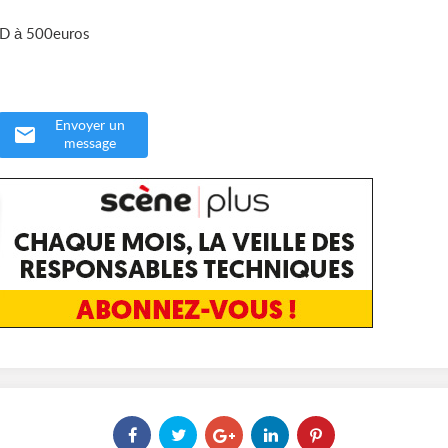
 CD à 500euros
Envoyer un
message