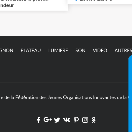
cupérer à Ivry-sur-Seine
ndeur
passe pas sur l’annonc
4) jusqu'à ce vendredi 7
ût (matin) inclus. Pric et
dalités à définir
semble.
IGNON
PLATEAU
LUMIERE
SON
VIDEO
AUTRE
de la Fédération des Jeunes Organisations Innovantes de la Cu