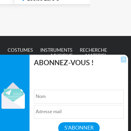
e
S
COSTUMES
INSTRUMENTS
RECHERCHE
MUSIQUE
MATERIEL
X
ABONNEZ-VOUS !
Inscrivez-vous pour recevoir les dernières
annonces, mises à jour et offres spéciales
directement dans votre boîte de réception.
lture et de l'Entertainment
Qui sommes nous ?
|
Médias
|
Newsletter
|
CGU
|
Politique de confidentialité
|
Partenaires
|
Mentions légales
|
Contact