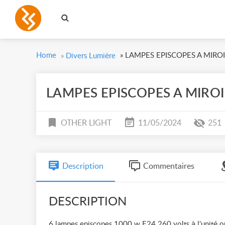
Home
»
LAMPES EPISCOPES A MIRO
»
Divers Lumière
LAMPES EPISCOPES A MIRO
OTHER LIGHT
11/05/2024
251
Description
Commentaires
DESCRIPTION
6 lampes episcopes 1000 w E24 260 volts à l'unité ou