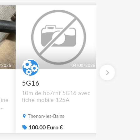
/2026
04/08/2026
5G16
2 BT 500
10m de ho7rnf 5G16 avec
En état de m
ine
fiche mobile 125A
Thonon-les-Bains
Thonon-les-B
s
100.00 Euro €
50.00 Euro
e