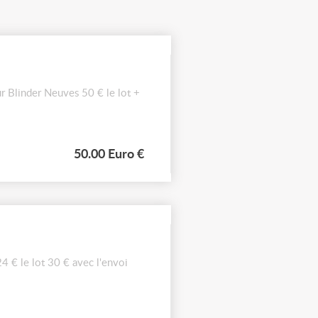
 Blinder Neuves 50 € le lot +
50.00 Euro €
4 € le lot 30 € avec l'envoi