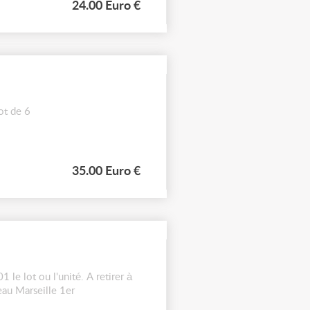
24.00 Euro €
ot de 6
35.00 Euro €
e lot ou l'unité. A retirer à
au Marseille 1er