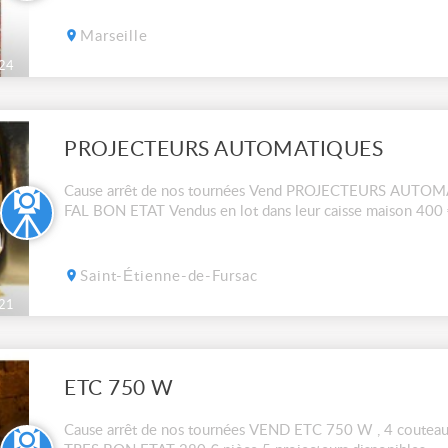
Marseille
24
PROJECTEURS AUTOMATIQUES
Cause arrêt de nos tournées Vend PROJECTEURS AUT
FAL BON ETAT Vendus en lot dans leur caisse maison 40
Saint-Étienne-de-Fursac
21
ETC 750 W
Cause arrêt de nos tournées VEND ETC 750 W , 4 coutea