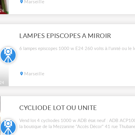
Marseille
26
LAMPES EPISCOPES A MIROIR
6 lampes episcopes 1000 w E24 260 volts à l'unité ou le l
Marseille
24
CYCLIODE LOT OU UNITE
Vend lot 4 cycliodes 1000 w ADB état neuf : ADB ACP1001 l
la boutique de la Mezzanine "Accès Décor" 41 rue Thubane