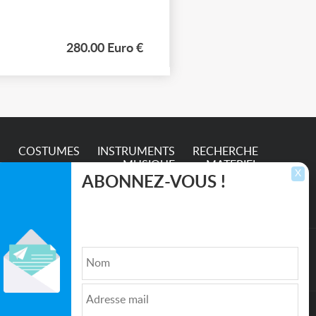
280.00 Euro €
S
COSTUMES
INSTRUMENTS
RECHERCHE
MUSIQUE
MATERIEL
X
ABONNEZ-VOUS !
Inscrivez-vous pour recevoir les dernières
annonces, mises à jour et offres spéciales
directement dans votre boîte de réception.
lture et de l'Entertainment