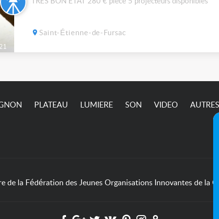
TRES BON ETAT 280 € pièce 5 projecteurs disponibles
Saint-Étienne-de-Fursac
21
IGNON
PLATEAU
LUMIERE
SON
VIDEO
AUTRE
de la Fédération des Jeunes Organisations Innovantes de la Cu