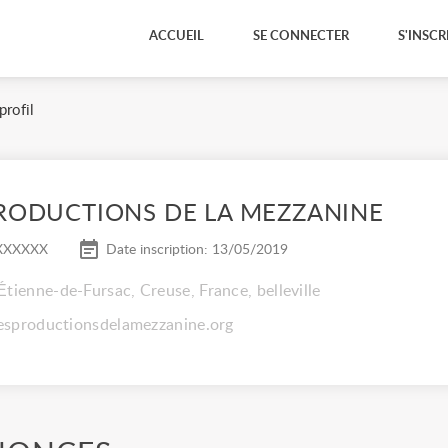
ACCUEIL
SE CONNECTER
S'INSCR
rofil
PRODUCTIONS DE LA MEZZANINE
XXXXXX
Date inscription: 13/05/2019
Étienne-de-Fursac, Creuse, France, belleville
/lesproductionsdelamezzanine.org