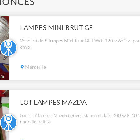
NONCES
LAMPES MINI BRUT GE
Vend lot de 8 lampes Mini Brut GE DWE 120 v 650 w pour
envoi
Marseille
26
LOT LAMPES MAZDA
Lot de 7 lampes Mazda neuves standard clair. 300 w E.40 2
(mondial relais)