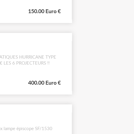
150.00 Euro €
OMATIQUES HURRICANE TYPE
0 € LES 6 PROJECTEURS !!
400.00 Euro €
ux lampe épiscope SF/1530