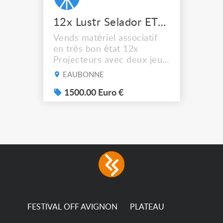
12x Lustr Selador ETC Led 7x colors filtres
Vends matériel associatif
en très bon état 12x
Projecteurs avec deux jeux
de filtre filtre Lustr Selador
EAUBONNE
(7x color) Colour Mixing
system – seven colour
1500.00 Euro €
LEDs providing the
broadest colour spectrum
in any LED fixture
Incandescent-quality light
with low power
consumption The
permanence of a 50,000-
hour...
FESTIVAL OFF AVIGNON
PLATEAU