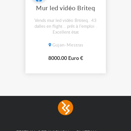
Mur led vidéo Briteq
Vends mur led vidéo Brtiteq.. 43
dalles en flight .. prêt à l’emploi .
Excellent état
Gujan-Mestras
8000.00 Euro €