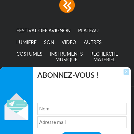
FESTIVAL OFF AVIGNON
PLATEAU
LUMIERE
SON
VIDEO
AUTRES
COSTUMES
INSTRUMENTS
RECHERCHE
MUSIQUE
MATERIEL
TRANSPORTS
X
ABONNEZ-VOUS !
Inscrivez-vous pour recevoir les dernières
annonces, mises à jour et offres spéciales
directement dans votre boîte de réception.
©2026. All rights reserved recupscene.com
Qui sommes nous ?
|
Médias
|
Newsletter
|
CGU
|
Politique de confidentialité
|
Partenaires
|