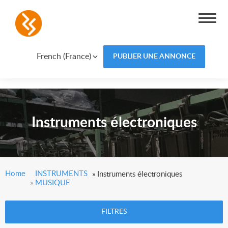
French (France)
PUBLIER UNE ANNONCE
Instruments électroniques
Home
INSTRUMENTS
»
Instruments électroniques
»
MUSIQUE
FILTRES