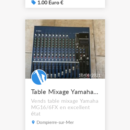
1.00 Euro €
10/08/2021
Table Mixage Yamaha MG16/6FX
Vends table mixage Yamaha
MG16/6FX en excellent
état
Dompierre-sur-Mer