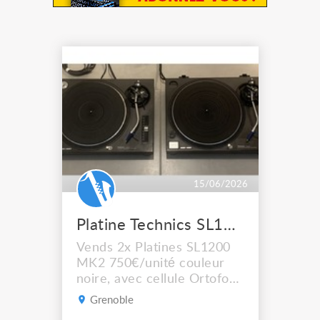
15/06/2026
Platine Technics SL1200 MK2
Vends 2x Platines SL1200
MK2 750€/unité couleur
noire, avec cellule Ortofon.
L' une des deux platine n' a
Grenoble
plus son capot.