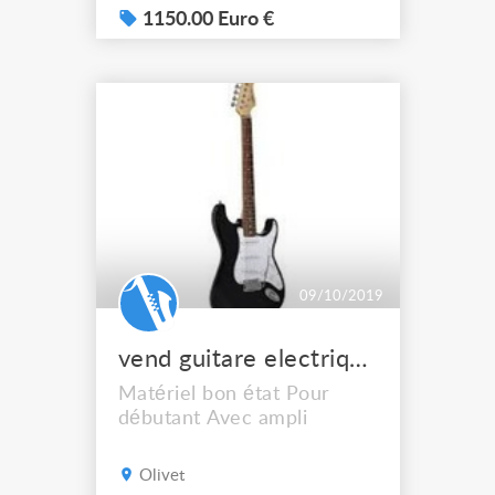
stand de salon + carte
1150.00 Euro €
mémoire 64MB + pédale
sustain + pédale séquences
Super état comme neuf ! Le
motif 8 est ce que Yamaha
appelle une workstation ISS
(integrated sampling
sequencer), c'...
09/10/2019
vend guitare electrique débutant
Matériel bon état Pour
débutant Avec ampli
Olivet