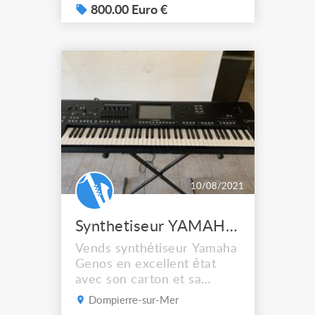
800.00 Euro €
10/08/2021
Synthetiseur YAMAHA GENOS
Vends synthétiseur Yamaha
Genos en excellent état
avec son carton et sa
notice. N'a presque jamais
Dompierre-sur-Mer
servi.