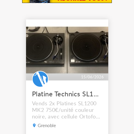
15/06/2026
Platine Technics SL1200 MK2
Vends 2x Platines SL1200
MK2 750€/unité couleur
noire, avec cellule Ortofon.
L' une des deux platine n' a
Grenoble
plus son capot.