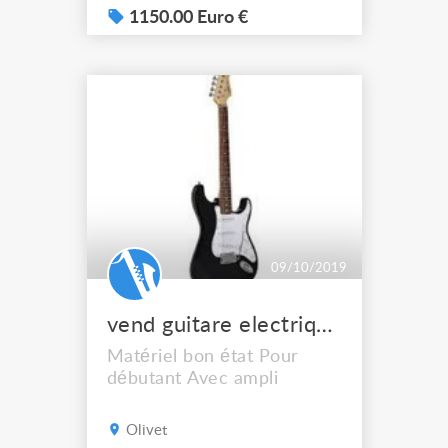
stand de salon + carte
1150.00 Euro €
mémoire 64MB + pédale
sustain + pédale séquences
Super état comme neuf ! Le
motif 8 est ce que Yamaha
appelle une workstation ISS
(integrated sampling
sequencer), c'...
09/10/2019
vend guitare electrique débutant
Matériel bon état Pour
débutant Avec ampli
Olivet