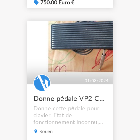
750.00 Euro €
01/03/2024
Donne pédale VP2 Casio
Donne cette pédale pour
clavier. Etat de
fonctionnement inconnu,
n'ayant pas l'instrument à
Rouen
disposition.