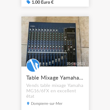
1.00 Euro €
10/08/2021
Table Mixage Yamaha MG16/6FX
Vends table mixage Yamaha
MG16/6FX en excellent
état
Dompierre-sur-Mer