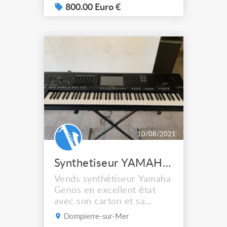
800.00 Euro €
10/08/2021
Synthetiseur YAMAHA GENOS
Vends synthétiseur Yamaha
Genos en excellent état
avec son carton et sa
notice. N'a presque jamais
Dompierre-sur-Mer
servi.