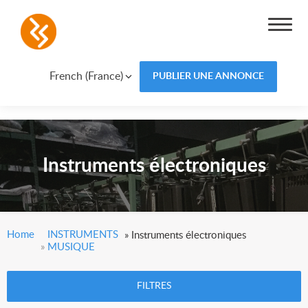
French (France)
PUBLIER UNE ANNONCE
Instruments électroniques
Home
INSTRUMENTS
»
Instruments électroniques
»
MUSIQUE
FILTRES