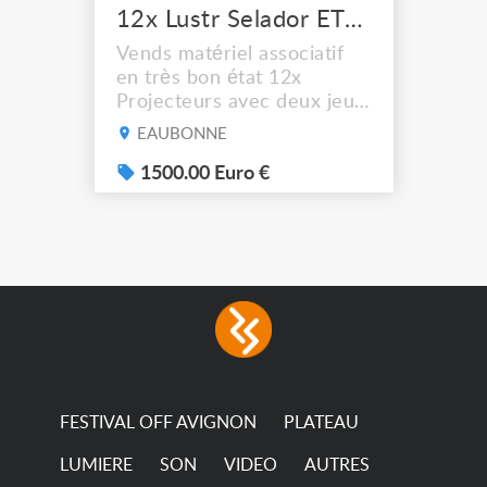
12x Lustr Selador ETC Led 7x colors filtres
Vends matériel associatif
en très bon état 12x
Projecteurs avec deux jeux
de filtre filtre Lustr Selador
EAUBONNE
(7x color) Colour Mixing
system – seven colour
1500.00 Euro €
LEDs providing the
broadest colour spectrum
in any LED fixture
Incandescent-quality light
with low power
consumption The
permanence of a 50,000-
hour...
FESTIVAL OFF AVIGNON
PLATEAU
LUMIERE
SON
VIDEO
AUTRES