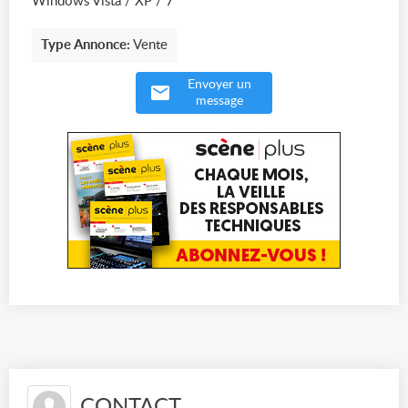
Windows Vista / XP / 7
Type Annonce:
Vente
Envoyer un
message
CONTACT