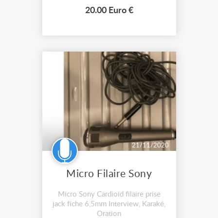
Compatible avec MSN Messenger,
20.00 Euro €
Skype, FaceTime, iChat, AIM, Yahoo
Messenger, etc. Zoom numérique
jusqu'à...
21/11/2020
Micro Filaire Sony
Micro Sony Cardioid filaire prise
jack fiche 6,5mm Interview, Karaké,
Oration