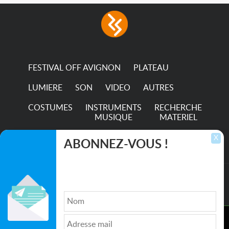
FESTIVAL OFF AVIGNON
PLATEAU
LUMIERE
SON
VIDEO
AUTRES
COSTUMES
INSTRUMENTS
RECHERCHE
MUSIQUE
MATERIEL
TRANSPORTS
X
ABONNEZ-VOUS !
Inscrivez-vous pour recevoir les dernières
annonces, mises à jour et offres spéciales
directement dans votre boîte de réception.
©2026. All rights reserved recupscene.com
Ce site utilise des cookies pour améliorer l'expérience de
Qui sommes nous ?
|
Médias
|
Newsletter
|
CGU
|
navigation, fournir des fonctionnalités supplémentaires, et