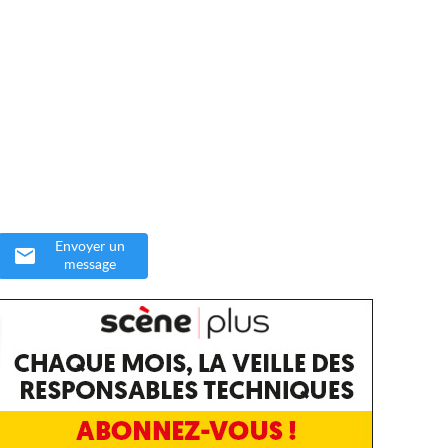
Envoyer un
message