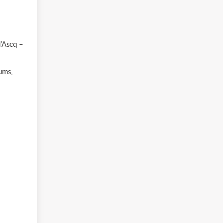
’Ascq –
ums,