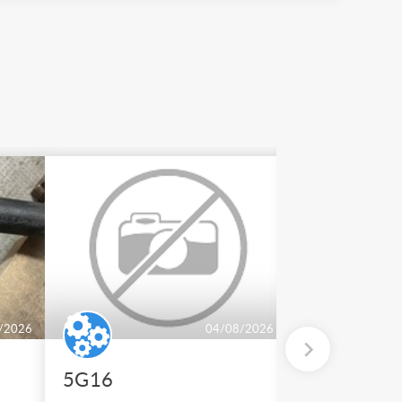
/2026
04/08/2026
5G16
2 BT 500