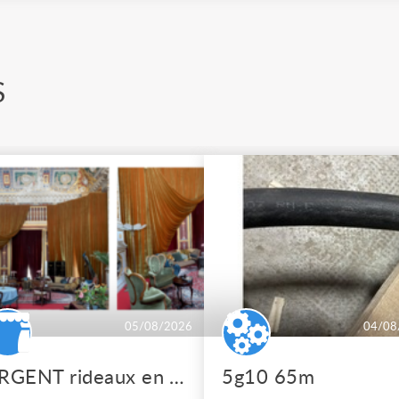
S
05/08/2026
04/08
URGENT rideaux en velours de soie
5g10 65m