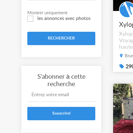
Montrer uniquement
les annonces avec photos
Xylo
RECHERCHER
Voyag
haute
case
Bru
Tarif
: 3 1
290
flight
S'abonner à cette
recherche
Souscrire!