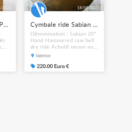
2/2022
18/08/2022
Conga Meinl 1134 Professional Series hardcase
Cymbale ride Sabian Hand Hammered
e
Dénomination : Sabian 20"
rès
Hand Hammered raw bell
e,
dry ride Acheté neuve en
e et
2006 Préfère la fournir en
Valence
5''
main propre.
dèle
220.00 Euro €
e
ls.
e
t à