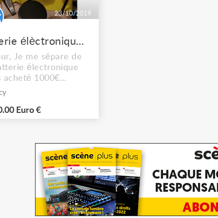
23/10/2019
Batterie élèctronique Alesis DM10 studio kit
ur, Je me sépare de
tterie électronique
s acheté 1000€
alement pour cause de
cy
ement. Elle
ionne parfaitement
.00 Euro €
 comporte quelques
s défaut d'usure visuel
ment sur certaines
s, rien d'alarmant, les
s peuvent être
acées sans soucis à
re cout...