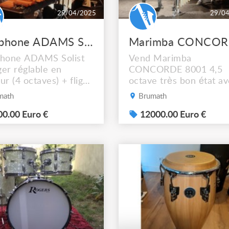
29/04/2025
29/0
Xylophone ADAMS Solist Voyager 4 octaves
phone ADAMS Solist
Vend Marimba
er réglable en
CONCORDE 8001 4,5
ur (4 octaves) + flight
octave très bon état a
 RYTHMS ET SONS
Flight case RYTHMS E
math
Brumath
 Rythme et sons 2025
SONS. Etat neuf : 14 1
32 € Vendu 2900 avec
0.00 Euro €
Vendu : 12000 € avec 
12000.00 Euro €
 case offert
Flight case RYTHMS E
SONS offerts