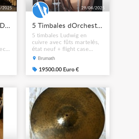
4/2025
29/04/2025
Marimba CONCORDE 8001 45 octave
5 Timbales dOrchestre LUDWIG en cuivre fûts martelés
5 timbales Ludwig en
cuivre avec fûts martelés,
vec
état neuf + flight case
T
(équivalentes aux timbales
Brumath
85 €
Adams Professional Cuivre
3
martelé parabolique) Jeu
19500.00 Euro €
T
de 5 timbales neuves : 22
107 € TTC Vendues 19 500
€ et 4 flight case "Rhythms
et sons" offerts