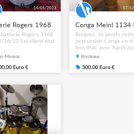
14/05/2023
07/1
erie Rogers 1968
batterie Rogers 1968
Bonjour, Je vends cett
/16/22 Excellent état
percussion Conga en t
bon état, avec hardcas
pour un transport facil
n-Mestras
Bordeaux
sécurisé. Diamètre 11,7
0.00 Euro €
Très bonne qualité. Mo
300.00 Euro €
utilisé par beaucoup d
musiciens professionne
Je vends la Conga seul
300€ Le hardcase seul
100€ Je peux faire le lo
380€ pour la Conga +...