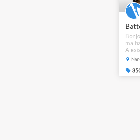
Bonjo
ma ba
Alesi
initi
Nan
chang
fonct
350
mais
petit
seule
pièce
pièce
rempl
moind