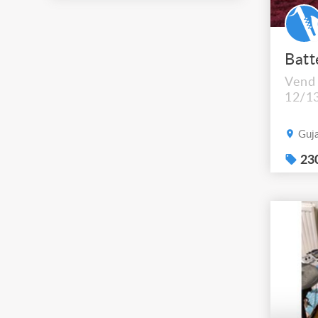
Batt
Vend 
12/13
Guja
230