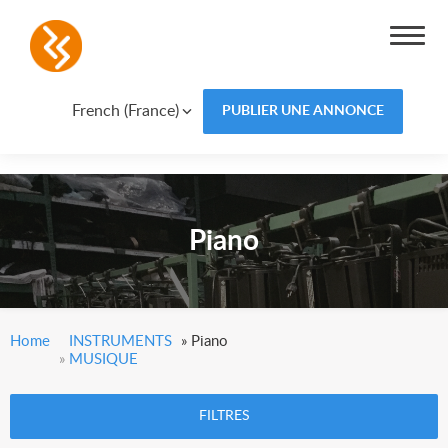
French (France)
PUBLIER UNE ANNONCE
Piano
Home
INSTRUMENTS
»
Piano
»
MUSIQUE
FILTRES