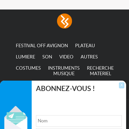
FESTIVAL OFF AVIGNON
PLATEAU
LUMIERE
SON
VIDEO
AUTRES
COSTUMES
INSTRUMENTS
RECHERCHE
MUSIQUE
MATERIEL
TRANSPORTS
X
ABONNEZ-VOUS !
Inscrivez-vous pour recevoir les dernières
annonces, mises à jour et offres spéciales
directement dans votre boîte de réception.
©2026. All rights reserved recupscene.com