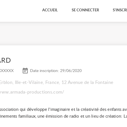
ACCUEIL
SE CONNECTER
S'INSCR
ARD
XXXXXX
Date inscription: 29/06/2020
Erblon, Ille-et-Vilaine, France, 12 Avenue de la Fontaine
//www.armada-productions.com/
sociation qui développe l'imaginaire et la créativité des enfants a
vènements familiaux, une émission de radio et un lieu de création: L