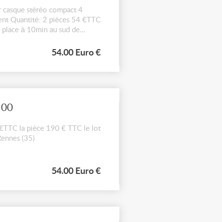
asque stéréo compact 4
ent Quantité: 2 pièces 54 €TTC
r place à 10min au sud de
54.00 Euro €
200
C la pièce 190 € TTC le lot
Rennes (35)
54.00 Euro €