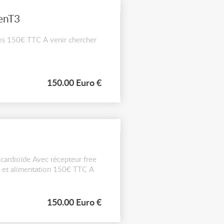
enT3
es 150€ TTC A venir chercher
150.00 Euro €
cardioïde Avec récepteur free
 et alimentation 150€ TTC A
150.00 Euro €