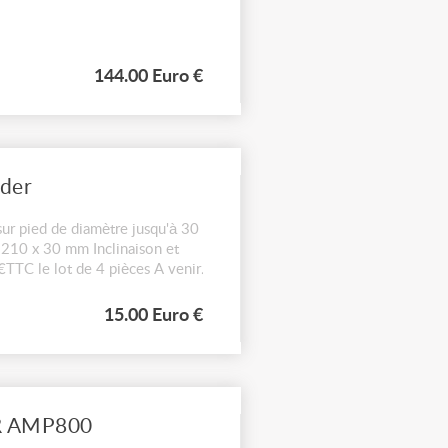
144.00 Euro €
der
r pied de diamètre jusqu'à 30
 210 x 30 mm Inclinaison et
€TTC le lot de 4 pièces A venir
15.00 Euro €
R AMP800