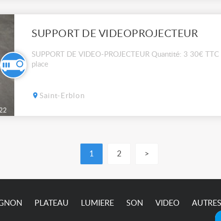
SUPPORT DE VIDEOPROJECTEUR
SUPPORT DE VIDEO-PROJECTEUR Quantité: 3 30€ TTC LA
place
Saint-Erblon
22
1
2
>
IGNON
PLATEAU
LUMIERE
SON
VIDEO
AUTRE