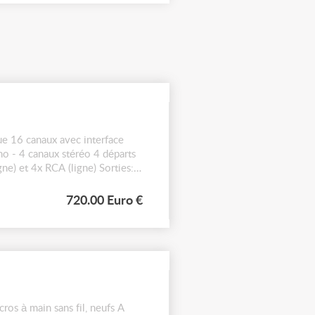
e 16 canaux avec interface
o - 4 canaux stéréo 4 départs
ne) et 4x RCA (ligne) Sorties:
720.00 Euro €
s à main sans fil, neufs A