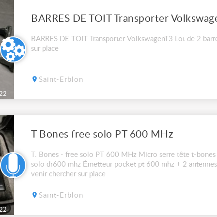
BARRES DE TOIT Transporter Volkswag
BARRES DE TOIT Transporter VolkswagenT3 Lot de 2 barr
sur place
Saint-Erblon
22
T Bones free solo PT 600 MHz
T. Bones - free solo PT 600 MHz Micro serre tête t-bones 
solo dr600 mhz Émetteur pocket pt 600 mhz + 2 antennes
venir chercher sur place
Saint-Erblon
22