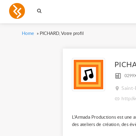
Home
»
PICHARD, Votre profil
PICH
0299
Saint-
http:
L'Armada Productions est une as
des ateliers de création, des é