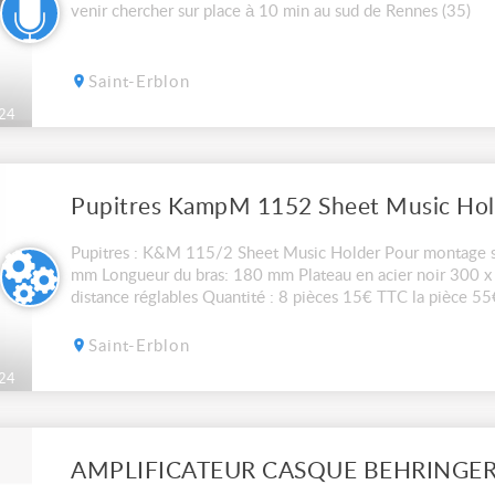
venir chercher sur place à 10 min au sud de Rennes (35)
Saint-Erblon
24
Pupitres KampM 1152 Sheet Music Hol
Pupitres : K&M 115/2 Sheet Music Holder Pour montage su
mm Longueur du bras: 180 mm Plateau en acier noir 300 x
distance réglables Quantité : 8 pièces 15€ TTC la pièce 55
chercher sur place à 10min au sud de R...
Saint-Erblon
24
AMPLIFICATEUR CASQUE BEHRINGE