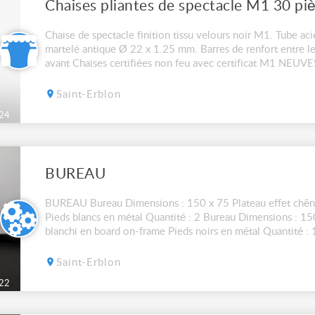
Chaises pliantes de spectacle M1 30 pi
Chaise de spectacle finition tissu velours noir M1. Tube aci
martelé antique Ø 22 x 1.25 mm. Barres de renfort entre les
avant Chaises certifiées non feu avec certificat M1 NEUVES
venir chercher sur place. La chaise 60€...
Saint-Erblon
24
BUREAU
BUREAU Bureau Dimensions : 150 x 75 Plateau effet chên
Pieds blancs en métal Quantité : 2 Bureau Dimensions : 15
blanchi en board on-frame Pieds noirs en métal Quantité 
BUREAU POSSIBLE LOT: 20€ le bureau 30€ l...
Saint-Erblon
22