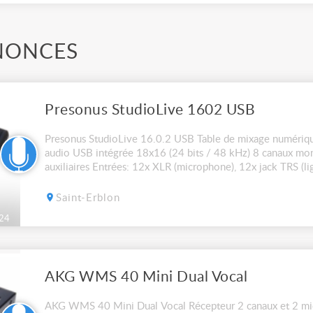
NONCES
Presonus StudioLive 1602 USB
Presonus StudioLive 16.0.2 USB Table de mixage numériqu
audio USB intégrée 18x16 (24 bits / 48 kHz) 8 canaux mon
auxiliaires Entrées: 12x XLR (microphone), 12x jack TRS (lig
3x XLR (sommation mono, L / R), 8x jack T...
Saint-Erblon
24
AKG WMS 40 Mini Dual Vocal
AKG WMS 40 Mini Dual Vocal Récepteur 2 canaux et 2 micro