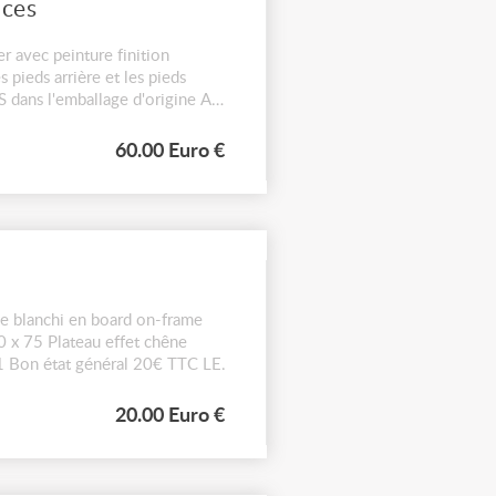
èces
er avec peinture finition
 pieds arrière et les pieds
 dans l'emballage d'origine A
60.00 Euro €
e blanchi en board on-frame
0 x 75 Plateau effet chêne
: 1 Bon état général 20€ TTC LE
20.00 Euro €