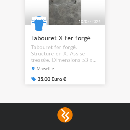
10/08/2026
Tabouret X fer forgé
Tabouret fer forgé.
Structure en X. Assise
tressée. Dimensions 53 x
44 cm. Hauteur assise :
Marseille
41,5 cm Solide et stable. A
récupérer à Marseille
35.00 Euro €
13012.