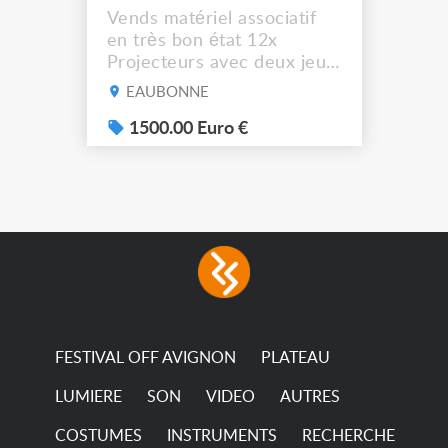
Vends matériel associatif
en très bon état 12x
Projecteurs avec deux jeux
de filtre filtre Lustr Selador
EAUBONNE
(7x color) Colour Mixing
system – seven colour
1500.00 Euro €
LEDs providing the
broadest colour spectrum
in any LED fixture
Incandescent-quality light
with low power
consumption The
permanence of a 50,000-
hour...
FESTIVAL OFF AVIGNON
PLATEAU
LUMIERE
SON
VIDEO
AUTRES
COSTUMES
INSTRUMENTS
RECHERCHE