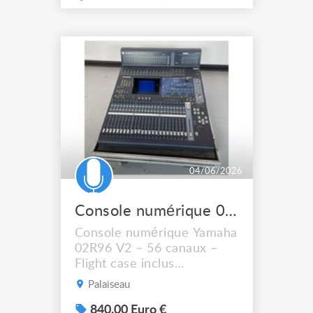
pour le live, le studio et les
installations fixes. Elle
combine qualité audio
professionnelle, flexibilité
de routing et interface USB
intégrée pour l’en...
04/06/2026
Console numérique 02R96 Yamaha
Console numérique Yamaha
02R96 V2 – 56 canaux –
Flight case inclus
Référence incontournable
Palaiseau
du mixage numérique, la
Yamaha 02R96 V2 est une
840.00 Euro €