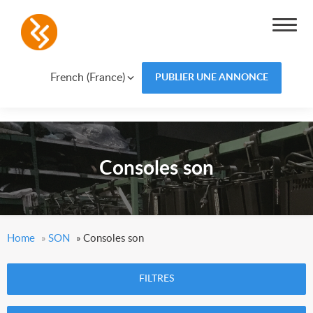
French (France)
PUBLIER UNE ANNONCE
Consoles son
Home
»
SON
»
Consoles son
FILTRES