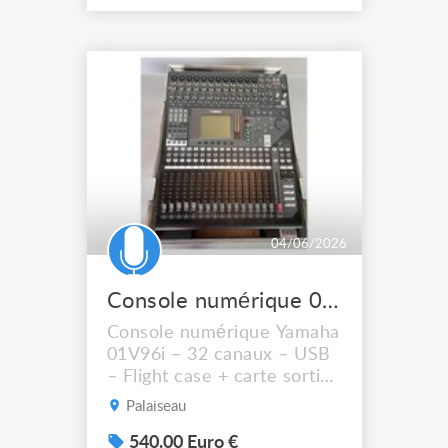
Console emblématique du
monde du spectacle et de
l'événementiel, la M7CL
reste une référence pour la
sonorisation live. Prix : 900
€ HT (1080 € TTC) État :
Console fonc...
04/06/2026
Console numérique 01V96i Yamaha 32 canaux8 aux8 bus
Console numérique Yamaha
01V96i – 32 canaux – USB
– Flight case + carte sorties
Console compacte et
Palaiseau
puissante, la Yamaha
01V96i est une référence
540.00 Euro €