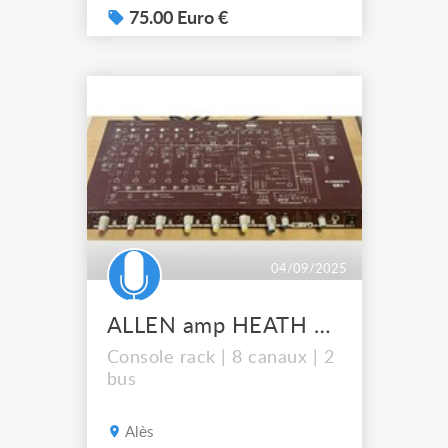
75.00 Euro €
04/09/2025
ALLEN amp HEATH GR1
Console rack | 8 canaux | 2
bus
Alès