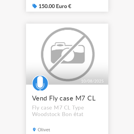
trouve quatre modules dont
150.00 Euro €
un compresseur et un dé-
esseur indépendants qui
peuvent être employés
selon des combinaisons
différentes. La section
d'entrées/sorties se trouve
à l'arrière de ...
10/08/2025
Vend Fly case M7 CL
Fly case M7 CL Type
Woodstock Bon état
Olivet