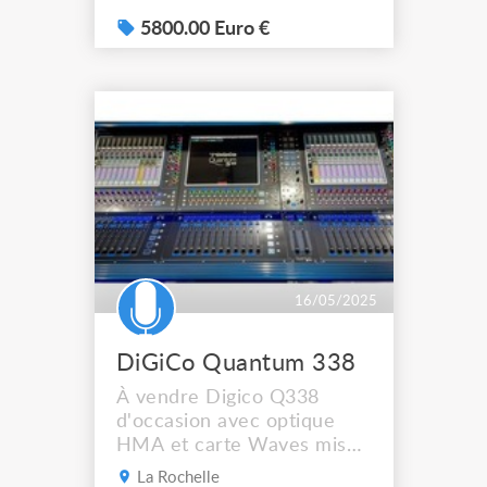
flight case, lampes de
bureau et housse de
5800.00 Euro €
protection.
16/05/2025
DiGiCo Quantum 338
À vendre Digico Q338
d'occasion avec optique
HMA et carte Waves mise
à jour vers la version Pulse
La Rochelle