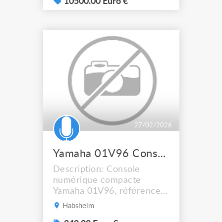
Centre with168 Input
10500.00 Euro €
Channels, 99 Mix Buses,96
kHz Sample Rate and
Touring Grade Road Case
27/02/2026
Yamaha 01V96 Console numérique compacte
Description: Console
numérique compacte
Yamaha 01V96, référence
polyvalente largement
Habsheim
utilisée en prestation live,