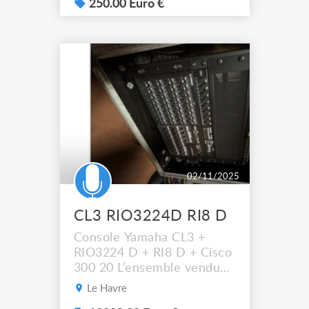
récupérer sur place
250.00 Euro €
Marseille 13015 - ou
livraison possible - Etat :
très bon / bon état (précise
s’il y a des traces d’usage) -
Fonctionne parfaitement,
testée avant vente. - Idé...
02/11/2025
CL3 RIO3224D RI8 D
Console Yamaha CL3 +
RIO3224 D + RI8 D + Cisco
300 20 L’ensemble vendu
avec accessoires et flight
Le Havre
cases