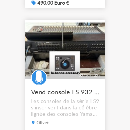
kHz, avec une qualité
490.00 Euro €
sonore exceptionnelle.
Depuis son lancement
initial en 1998, la 01V est
une console de choix pour
des applications très
variées – enregistrement,
e...
02/10/2025
Vend console LS 932 Yamaha
Les consoles de la série LS9
s'inscrivent dans la célèbre
lignée des consoles Yamaha
PM1D, PM5D et M7CL, et
Olivet
élargissent la gamme des