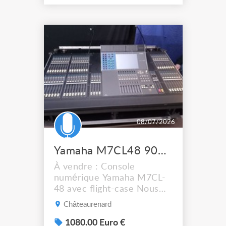
usb. Vidéo disponible, ou
vous pouvez venir la tester
directement sur place.
08/07/2026
Yamaha M7CL48 900 HT 1080 TTC
À vendre : Console
numérique Yamaha M7CL-
48 avec flight-case Nous
mettons en vente une
Châteaurenard
Yamaha M7CL-48, vendue
avec son flight-case.
1080.00 Euro €