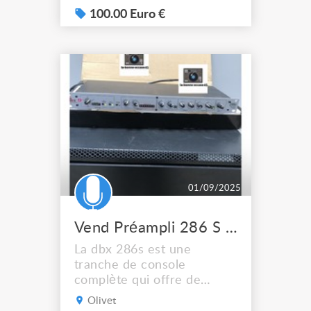
100.00 Euro €
01/09/2025
Vend Préampli 286 S DBX
La dbx 286s est une
tranche de console
complète qui offre de
nombreuses possibilités de
Olivet
traitement du signal. On