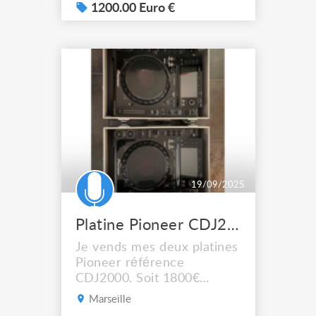
consoles de mixage
1200.00 Euro €
numérique Yamaha
destinées à la sonorisation
et aux installations « live ».
La série LS9 est constituée
des modèles LS9-32 à 64
canaux (32 entrées m...
19/09/2025
Platine Pioneer CDJ2000
Je vends mes deux platines
Pioneer référence
CDJ2000. Soit 1800€
l'ensemble, soit 950€ à
Marseille
l'unité. A récupérer sur