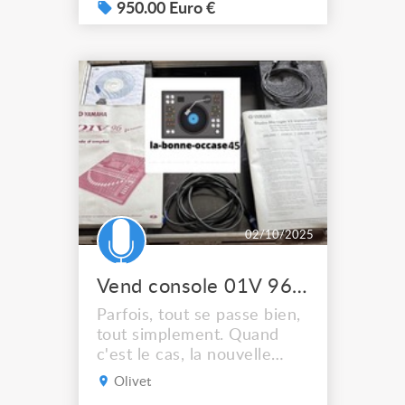
état - avec son Flight-case
950.00 Euro €
+ housse tout marche
nickel - faders motorisés en
très bon état idéal pour
sonoriser grosse formation
musicale (32 voies live
directes!) yamaha = fiabilit...
02/10/2025
Vend console 01V 96 V2 Yamaha
Parfois, tout se passe bien,
tout simplement. Quand
c'est le cas, la nouvelle
01v96i est là pour capturer
Olivet
ce moment parfait, en 96