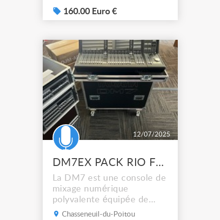
- 3 voies MICRO
commutables MIC/LINE
160.00 Euro €
Correction
basse/médium/aigu, - 26
dB + 12 dB et réglage du
gain • - 2 voies
commutables PHONO/CD
Correction
basse/médium/aigu - 26 dB
+ 12 dB Réglage du gain • -
CROS...
12/07/2025
DM7EX PACK RIO FLIGHT CASE YAMAHA NEUVE JAMAIS SERVI YAMAHA
La DM7 est une console de
mixage numérique
polyvalente équipée de
Dante, offrant une qualité
Chasseneuil-du-Poitou