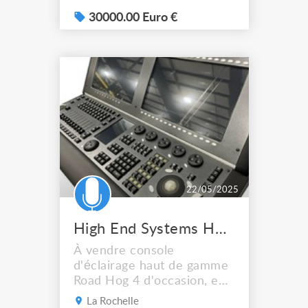
flightcase
30000.00 Euro €
22/05/2025
High End Systems Hog 4 Console
À vendre console
d'éclairage haut de gamme
Road Hog 4 d'occasion, en
parfait état. Livrée avec
La Rochelle