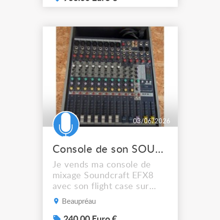
événements et installations
fixes. Ergonomique et
puissante, elle offre une
prise en main rapide et une
grande fiabilité sur le
terrain. Points forts 48
entrées mono + 4 stér...
03/06/2026
Console de son SOUNDCRAFT EFX8 Flight case TRÈS BON ÉTAT
Je vends ma console de
mixage Soundcraft EFX8
avec son flight case sur
mesure. Console toujours
Beaupréau
transportée et stockée
dans son fly case, ce qui
240.00 Euro €