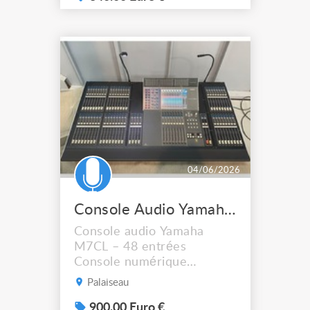
console professionnelle
conçue pour le live, le
studio et le broadcast.
Polyvalente et robuste, elle
offre une grande capacité
de traitement et une
qualité audi...
04/06/2026
Console Audio Yamaha M7CL
Console audio Yamaha
M7CL – 48 entrées
Console numérique
professionnelle Yamaha
Palaiseau
M7CL, référence du mixage
live pour concerts,
900.00 Euro €