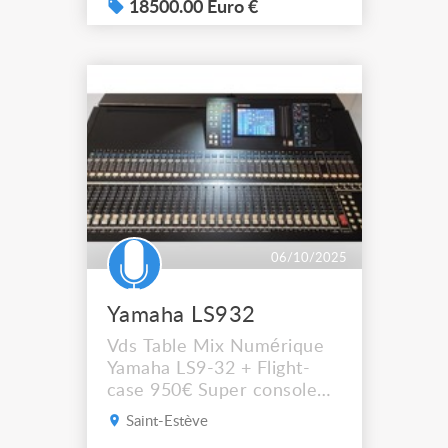
équipée de 01 carte
18500.00 Euro €
d'inserts 8 IN/ 8 OUT + 1
rack de scène 1 RIO 16-08
+ 1 RIO 3224, très bon état,
peu servi
06/10/2025
Yamaha LS932
Vds Table Mix Numérique
Yamaha LS9-32 + Flight-
case 950€ Super console
"live" de mix 32 voies
Saint-Estève
numériques en excellent