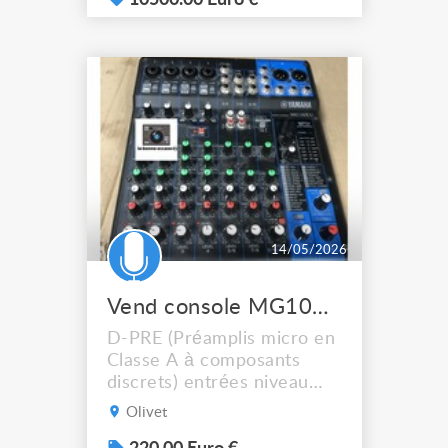
10500.00 Euro €
14/05/2026
Vend console MG10XU Yamaha
D-PRE (Préamplis micro en
Classe A à composants
discrets) entrées niveau
micro ou ligne (XLR/jack
Olivet
6,3 mm TRS) Alimentation