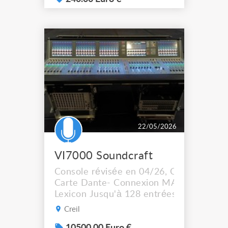
explique son très bel état
général. Idéale pour
sonorisation de spectacles,
concerts, conférences,
écoles de musique,
associations ou prestations
événement...
22/05/2026
VI7000 Soundcraft
Console révisée en 04/26, Carte DSP ne
Carte Dante- Connexion MADI- Carte Ef
Lexicon Jusqu'à 128 entrées possibles 3
Mono/stéreo
Creil
https://www.soundcraft.com/en/product