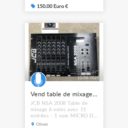
150.00 Euro €
10/08/2025
Vend table de mixage NSA 2008 JCB
JCB NSA 2008 Table de
mixage 6 voies avec 11
entrées - 1 voie MICRO DJ
avec TALKOVER réglable •
Olivet