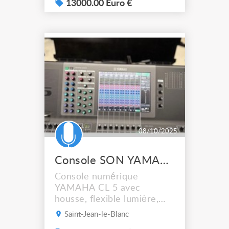
13000.00 Euro €
08/10/2025
Console SON YAMAHA CL5 box
Console numérique
YAMAHA CL 5 avec
housse, flexible lumière,
flight case RYTHMES &
Saint-Jean-le-Blanc
SONS, bac arrière, console