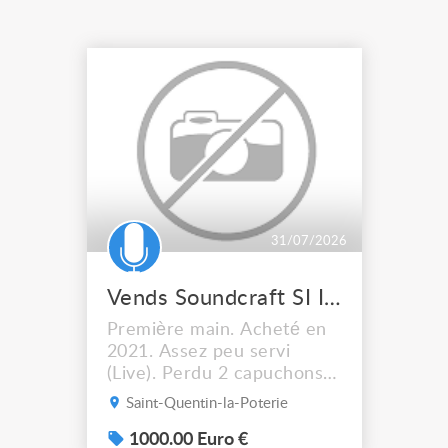
31/07/2026
Vends Soundcraft SI Impact
Première main. Acheté en
2021. Assez peu servi
(Live). Perdu 2 capuchons
de fader (N'empêche pas le
Saint-Quentin-la-Poterie
fonctionnement). Vendu
avec Flightcase, lumière
1000.00 Euro €