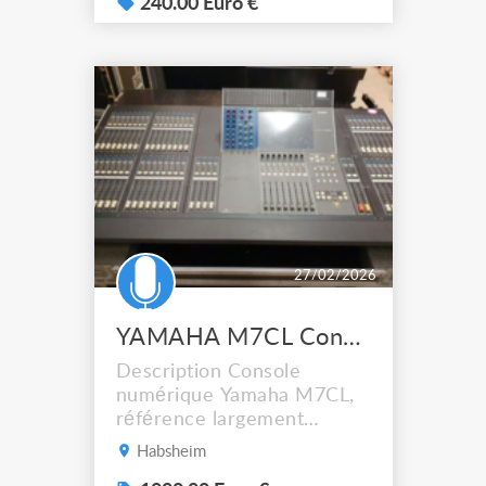
théâtre et installations
240.00 Euro €
mobiles. Format rackable et
robuste, adaptée aux
applications scéniques
intérieur / extérieur, ainsi
qu’aux configurations régie
compacte, retours ou
diffusion ...
27/02/2026
YAMAHA M7CL Console Son
Description Console
numérique Yamaha M7CL,
référence largement
utilisée en prestation live et
Habsheim
spectacle pour sa fiabilité,