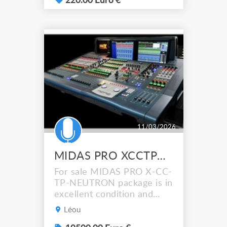
Phantom +48V Canaux 1 à
220.00 Euro €
4 avec compresseur
Egaliseur 3 bandes Filtre
passe haut et pad
atténuateur de 26 dB
Section d’effets intégrée
avec 24 paramètres 3x
entrées stéréo en jac...
11/03/2026
MIDAS PRO XCCTPNEUTRON set with DL351 stage box
For sale MIDAS PRO X-CC-
TP-NEUTRON package is in
excellent condition and
only used twice for events.
Léou
Digital Console Control