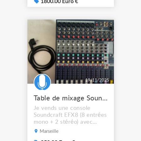
son ergonomie tactile et sa
1800.00 Euro €
stabilité. Adaptée aux
environnements scéniques
intérieur / extérieur, idéale
pour concerts, spectacles,
événements corporate et
installations tempor...
19/11/2025
Table de mixage Soundcraft EFX8
Je vends une console
Soundcraft EFX8 (8 entrées
mono + 2 stéréo) avec
processeur d’effets Lexicon
Marseille
intégré. Prix : 250€ A