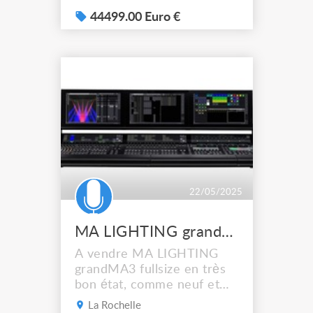
sonore inégalée, une
facilité d'utilisation et une
44499.00 Euro €
grande fiabilité qui la
rendent parfaite pour un
large éventail
d'applications. Le DM7 est
configuré avec 24 + 4
faders et un écran multi-
touch 2 x 12" + 1 ...
22/05/2025
MA LIGHTING grandMA3 fullsize
A vendre MA LIGHTING
grandMA3 fullsize en très
bon état, comme neuf et
bien entretenu, avec
La Rochelle