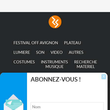
FESTIVAL OFF AVIGNON
PLATEAU
LUMIERE
SON
VIDEO
AUTRES
COSTUMES
INSTRUMENTS
RECHERCHE
MUSIQUE
MATERIEL
TRANSPORTS
X
ABONNEZ-VOUS !
Inscrivez-vous pour recevoir les dernières
annonces, mises à jour et offres spéciales
directement dans votre boîte de réception.
©2026. All rights reserved recupscene.com