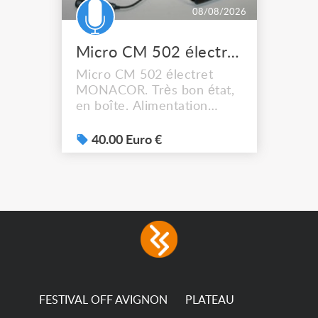
08/08/2026
Micro CM 502 électret MONACOR
Micro CM 502 électret
MONACOR. Très bon état,
en boîte. Alimentation
phantom 48V nécessaire.
Avec accessoires. Livraison
40.00 Euro €
possible.
FESTIVAL OFF AVIGNON
PLATEAU