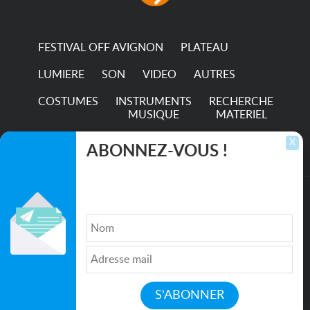
hour...
FESTIVAL OFF AVIGNON
PLATEAU
LUMIERE
SON
VIDEO
AUTRES
COSTUMES
INSTRUMENTS
RECHERCHE
MUSIQUE
MATERIEL
TRANSPORTS
X
ABONNEZ-VOUS !
Inscrivez-vous pour recevoir les dernières
annonces, mises à jour et offres spéciales
directement dans votre boîte de réception.
©2026. All rights reserved recupscene.com
Qui sommes nous ?
|
Médias
|
Newsletter
|
CGU
|
Politique de confidentialité
|
Partenaires
|
Mentions légales
|
Contact