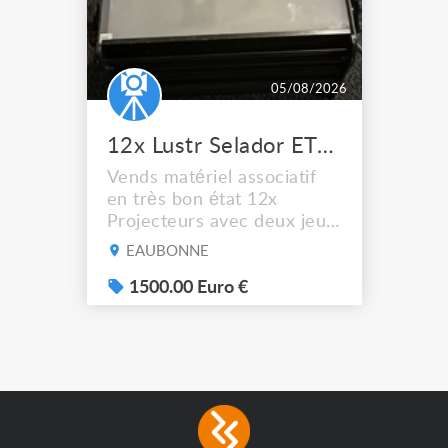
05/08/2026
12x Lustr Selador ETC Led 7x colors filtres
Vends matériel associatif
en très bon état 12x
Projecteurs avec deux jeux
de filtre filtre Lustr Selador
EAUBONNE
(7x color) Colour Mixing
system – seven colour
1500.00 Euro €
LEDs providing the
broadest colour spectrum
in any LED fixture
Incandescent-quality light
with low power
consumption The
permanence of a 50,000-