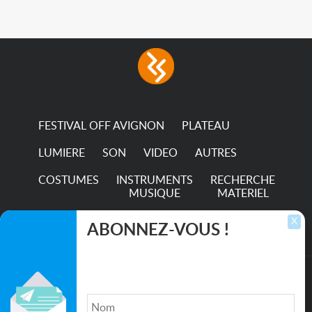
in any LED fixture
Incandescent-quality light
with low power
consumption The
permanence of a 50,000-
hour...
FESTIVAL OFF AVIGNON
PLATEAU
LUMIERE
SON
VIDEO
AUTRES
COSTUMES
INSTRUMENTS
RECHERCHE
MUSIQUE
MATERIEL
TRANSPORTS
X
ABONNEZ-VOUS !
Inscrivez-vous pour recevoir les dernières
annonces, mises à jour et offres spéciales
directement dans votre boîte de réception.
©2026. All rights reserved recupscene.com