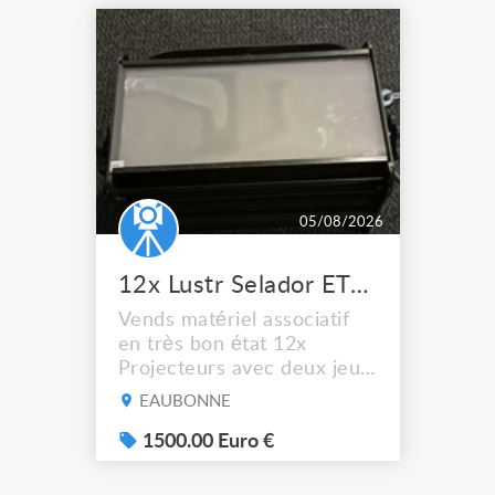
05/08/2026
12x Lustr Selador ETC Led 7x colors filtres
Vends matériel associatif
en très bon état 12x
Projecteurs avec deux jeux
de filtre filtre Lustr Selador
EAUBONNE
(7x color) Colour Mixing
system – seven colour
1500.00 Euro €
LEDs providing the
broadest colour spectrum