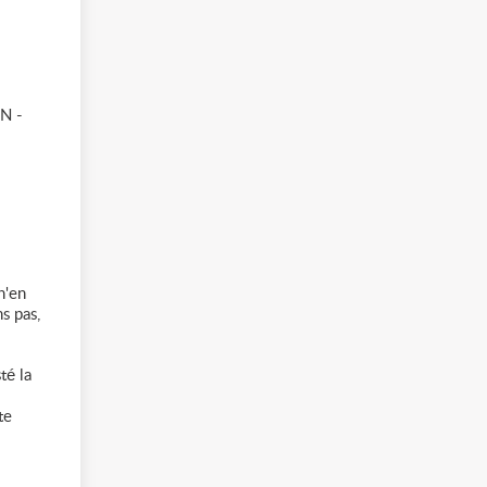
ON -
n'en
s pas,
té la
te