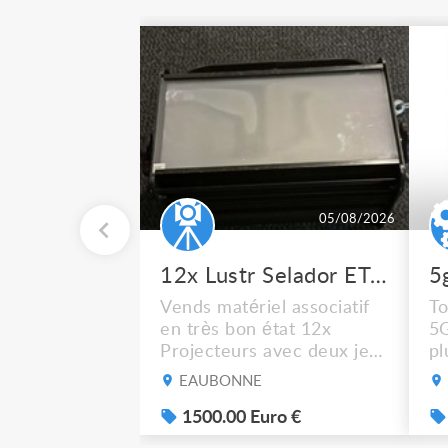
05/08/2026
12x Lustr Selador ETC Led 7x colors filtres
5
Vends matériel associatif
To
en très bon état 12x
5
Projecteurs avec deux jeux
pl
de filtre filtre Lustr Selador
ré
EAUBONNE
(7x color) Colour Mixing
dé
system – seven colour
1500.00 Euro €
su
LEDs providing the
pa