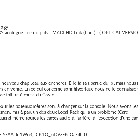
logy
 32 analogue line outputs - MADI HD Link (fiber) - ( OPTICAL VERSI
 nouveau chapiteau aux enchères. Elle faisait partie du lot mais nous 
tons en vente. En ce qui concerne sont historique nous ne le connaisson
sse faillite à cause du Covid.
pour les potentiomètres sont à changer sur la console. Nous avons tes
ement mis à part un des deux Local Rack qui a un problème (Card
and même toutes les cartes audio à l'arrière, à l'exception d'une car
0qbzf5/AADo1Wn3jLCK1O_xiDVzFKcOa?dl=0