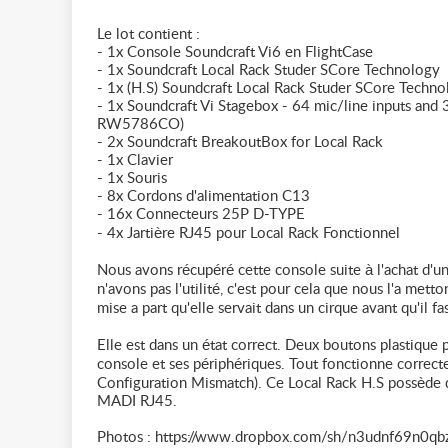
Le lot contient :
- 1x Console Soundcraft Vi6 en FlightCase
- 1x Soundcraft Local Rack Studer SCore Technology
- 1x (H.S) Soundcraft Local Rack Studer SCore Techno
- 1x Soundcraft Vi Stagebox - 64 mic/line inputs and
RW5786CO)
- 2x Soundcraft BreakoutBox for Local Rack
- 1x Clavier
- 1x Souris
- 8x Cordons d'alimentation C13
- 16x Connecteurs 25P D-TYPE
- 4x Jartière RJ45 pour Local Rack Fonctionnel
Nous avons récupéré cette console suite à l'achat d'un
n'avons pas l'utilité, c'est pour cela que nous l'a met
mise a part qu'elle servait dans un cirque avant qu'il fa
Elle est dans un état correct. Deux boutons plastique 
console et ses périphériques. Tout fonctionne correct
Configuration Mismatch). Ce Local Rack H.S possède qu
MADI RJ45.
Photos : https://www.dropbox.com/sh/n3udnf69n