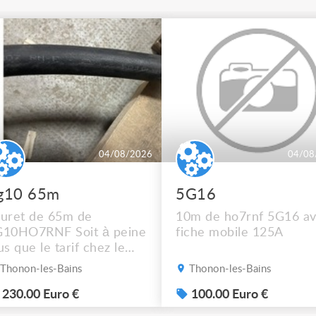
04/08/2026
04/08
g10 65m
5G16
uret de 65m de
10m de ho7rnf 5G16 a
G10HO7RNF Soit à peine
fiche mobile 125A
us que le tarif chez le
cupérateur Mais
Thonon-les-Bains
Thonon-les-Bains
pêchez vous !! Photos
p sur demande ça ne
230.00 Euro €
100.00 Euro €
sse pas sur l’annonce