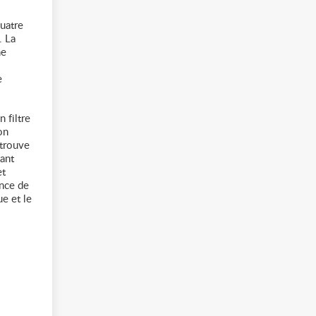
uatre
. La
ne
e
 filtre
on
 trouve
dant
et
ence de
ue et le