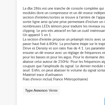
La dbx 286s est une tranche de console complète qui o
modules dont un compresseur et un dé-esseur indépen
section d'entrées/sorties se trouve à l'arrière de l'a
sortie ligne ainsi qu'une prise permettant d'inclure un
nombreuses LEDs témoin pour traduire les niveaux ou 
clipping. Le prix très attractif en fait un outil intéress
Un appareil 5 en 1
La section d'entrée propose un préampli micro avec un
passe-haut fixé à 80Hz. La prochaine étape sur le traj
Drive et Density et son ratio fixe de 4:1. Les paramè
ensuite un dé-esseur avec un réglage de fréquences et
pour les basses et pour les aigus. Pour le domaine de
abaisse celui autour de 250Hz. Pour les fréquences aigu
coupure que l'amplitude du signal. Le dernier module i
seuil. Enfin, on peut abaisser le volume du signal so
Matériel trace d'utilisation
Frais d'envoi inclus( France Métropolitaine)
Type Annonce:
Vente