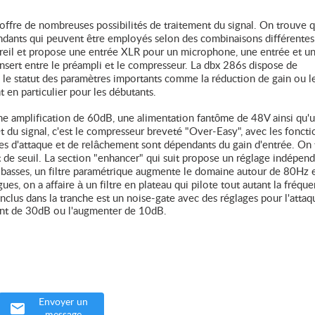
ffre de nombreuses possibilités de traitement du signal. On trouve q
dants qui peuvent être employés selon des combinaisons différentes
ppareil et propose une entrée XLR pour un microphone, une entrée et u
 insert entre le préampli et le compresseur. La dbx 286s dispose de
le statut des paramètres importants comme la réduction de gain ou l
ant en particulier pour les débutants.
e amplification de 60dB, une alimentation fantôme de 48V ainsi qu'un
et du signal, c'est le compresseur breveté "Over-Easy", avec les foncti
tres d'attaque et de relâchement sont dépendants du gain d'entrée. On
 de seuil. La section "enhancer" qui suit propose un réglage indépen
s basses, un filtre paramétrique augmente le domaine autour de 80Hz 
es, on a affaire à un filtre en plateau qui pilote tout autant la fréqu
nclus dans la tranche est un noise-gate avec des réglages pour l'attaq
rtant de 30dB ou l'augmenter de 10dB.
Envoyer un