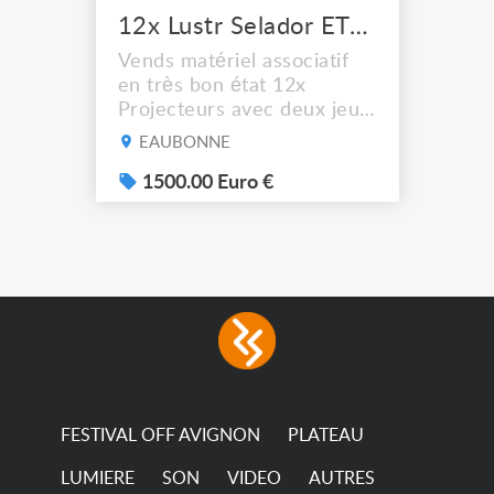
12x Lustr Selador ETC Led 7x colors filtres
Vends matériel associatif
en très bon état 12x
Projecteurs avec deux jeux
de filtre filtre Lustr Selador
EAUBONNE
(7x color) Colour Mixing
system – seven colour
1500.00 Euro €
LEDs providing the
broadest colour spectrum
in any LED fixture
Incandescent-quality light
with low power
consumption The
permanence of a 50,000-
hour...
FESTIVAL OFF AVIGNON
PLATEAU
LUMIERE
SON
VIDEO
AUTRES