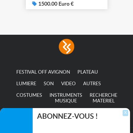
system – seven colour
1500.00 Euro €
LEDs providing the
broadest colour spectrum
in any LED fixture
Incandescent-quality light
with low power
consumption The
permanence of a 50,000-
hour...
FESTIVAL OFF AVIGNON
PLATEAU
LUMIERE
SON
VIDEO
AUTRES
COSTUMES
INSTRUMENTS
RECHERCHE
MUSIQUE
MATERIEL
TRANSPORTS
X
ABONNEZ-VOUS !
Inscrivez-vous pour recevoir les dernières
annonces, mises à jour et offres spéciales