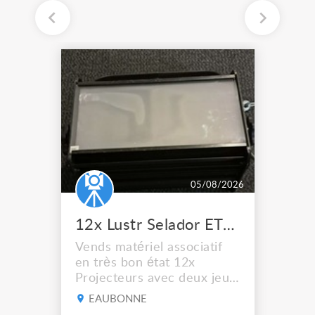
05/08/2026
12x Lustr Selador ETC Led 7x colors filtres
Vends matériel associatif
en très bon état 12x
Projecteurs avec deux jeux
de filtre filtre Lustr Selador
EAUBONNE
(7x color) Colour Mixing