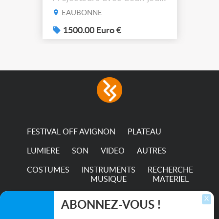
de filtre filtre Lustr Selador
EAUBONNE
(7x color) Colour Mixing
system – seven colour
1500.00 Euro €
LEDs providing the
broadest colour spectrum
in any LED fixture
Incandescent-quality light
with low power
consumption The
permanence of a 50,000-
hour...
FESTIVAL OFF AVIGNON
PLATEAU
LUMIERE
SON
VIDEO
AUTRES
COSTUMES
INSTRUMENTS
RECHERCHE
MUSIQUE
MATERIEL
TRANSPORTS
X
ABONNEZ-VOUS !