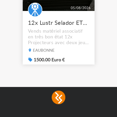
05/08/2026
12x Lustr Selador ETC Led 7x colors filtres
Vends matériel associatif
en très bon état 12x
Projecteurs avec deux jeux
de filtre filtre Lustr Selador
EAUBONNE
(7x color) Colour Mixing
system – seven colour
1500.00 Euro €
LEDs providing the
broadest colour spectrum
in any LED fixture
Incandescent-quality light
with low power
consumption The
permanence of a 50,000-
hour...