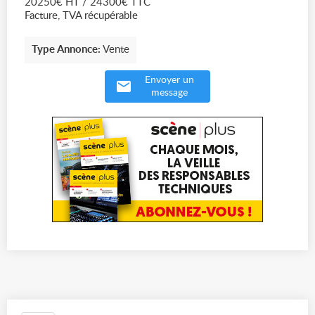
20250€ HT / 24300€ TTC
Facture, TVA récupérable
Type Annonce:
Vente
Envoyer un
message