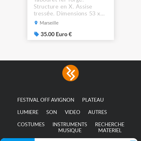
Structure en X. Assise
tressée. Dimensions 53 x
44 cm. Hauteur assise :
Marseille
41,5 cm Solide et stable. A
récupérer à Marseille
35.00 Euro €
13012.
FESTIVAL OFF AVIGNON
PLATEAU
LUMIERE
SON
VIDEO
AUTRES
COSTUMES
INSTRUMENTS
RECHERCHE
MUSIQUE
MATERIEL