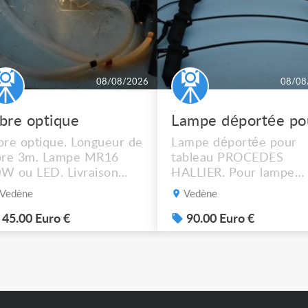
08/08/2026
08/08
ibre optique
bre optique. Longueur de
Lampe déportée pour
bre 3m. Lampe MR16
tableau PROCEDES
W ou LED. Livraison
HALLIER. Pour lampe
ssible.
MR16 halogène ou LED
Vedène
Vedène
graduable. Livraison
possible. 90€ le lot de 4
45.00 Euro €
90.00 Euro €