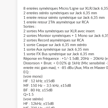
8 entrées symétriques Micro/Ligne sur XLR/Jack 6,35
2 entrées stéréo symétriques sur Jack 6,35 mm
1 entrée retour stéréo symétrique sur Jack 6,35 mm
1 entrée retour 2Trk asymétrique sur RCA
Sorties :
2 sorties Mix symétriques sur XLR avec insert
2 sorties Monitor symétriques + 1 Mono sur Jack 6,
2 sorties Record asymétriques sur RCA
1 sortie Casque sur Jack 6,35 mm stéréo
1 sortie Aux symétrique sur Jack 6,35 mm
1 sortie FX Bus symétrique sur Jack 6,35 mm
Réponse en Fréquence : +1/-1.5dB, 20Hz – 20kHz (en
Distorsion + Bruit: < 0.02% @ 1kHz (Mic sensibilité 
entrée mic gain max), < -85 dBu (Aux, Mix et Master 
EQ :
(voie mono)
HF : 12 kHz, ±15dB
MF: 150 Hz – 3,5 kHz, ±15dB
BF : 80 Hz, ±15dB
Q=1.5
(voie stéréo)
HF : 12kHz, ±15dB