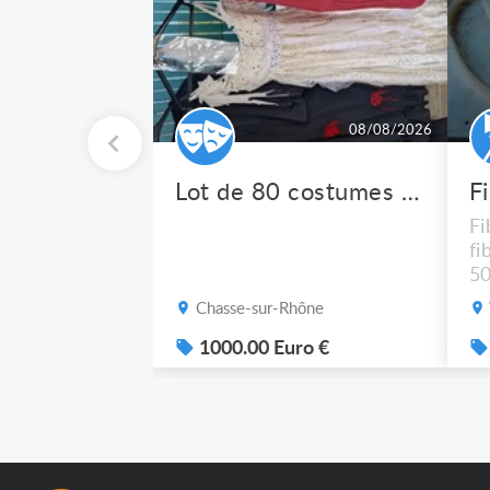
08/08/2026
Lot de 80 costumes de scène pro
F
Fi
fi
50
po
Chasse-sur-Rhône
1000.00 Euro €