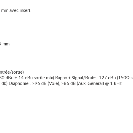
 mm avec insert
35 mm
trée/sortie)
-30 dBu + 14 dBu sortie mix) Rapport Signal/Bruit: -127 dBu (150Ω s
0 db) Diaphonie : >96 dB (Voie), >86 dB (Aux, Général) @ 1 kHz