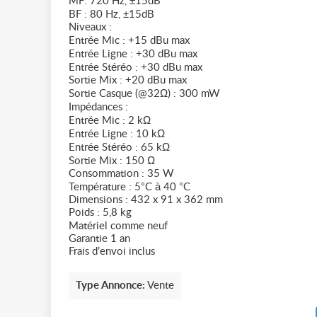
MF: 720 Hz, ±15dB
BF : 80 Hz, ±15dB
Niveaux :
Entrée Mic : +15 dBu max
Entrée Ligne : +30 dBu max
Entrée Stéréo : +30 dBu max
Sortie Mix : +20 dBu max
Sortie Casque (@32Ω) : 300 mW
Impédances :
Entrée Mic : 2 kΩ
Entrée Ligne : 10 kΩ
Entrée Stéréo : 65 kΩ
Sortie Mix : 150 Ω
Consommation : 35 W
Température : 5°C à 40 °C
Dimensions : 432 x 91 x 362 mm
Poids : 5,8 kg
Matériel comme neuf
Garantie 1 an
Frais d’envoi inclus
Type Annonce:
Vente