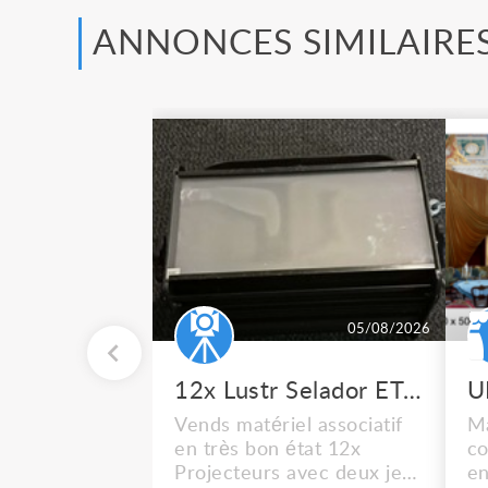
ANNONCES SIMILAIRE
05/08/2026
12x Lustr Selador ETC Led 7x colors filtres
Vends matériel associatif
Ma
en très bon état 12x
co
Projecteurs avec deux jeux
en