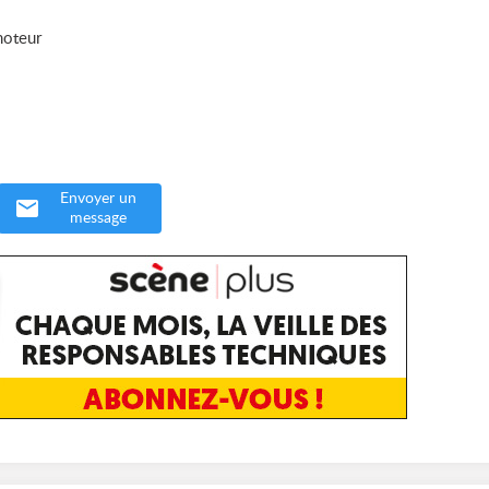
moteur
Envoyer un
message