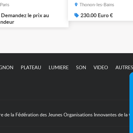
dre de scène rouge, un
récupérateur Mais
Paris
Thonon-les-Bains
eu + des rideaux isolés.
dépêchez vous !! Photo
 dossier en photos. À
Demandez le prix au
sup sur demande ça ne
230.00 Euro €
cupérer à Ivry-sur-Seine
ndeur
passe pas sur l’annonc
4) jusqu'à ce vendredi 7
ût (matin) inclus. Pric et
dalités à définir
semble.
IGNON
PLATEAU
LUMIERE
SON
VIDEO
AUTRE
de la Fédération des Jeunes Organisations Innovantes de la Cu