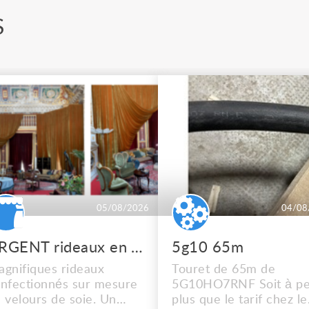
S
05/08/2026
04/08
URGENT rideaux en velours de soie
5g10 65m
gnifiques rideaux
Touret de 65m de
nfectionnés sur mesure
5G10HO7RNF Soit à pe
 velours de soie. Un
plus que le tarif chez le