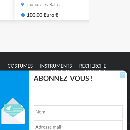
Thonon-les-Bains
Thonon-les-B
s
100.00 Euro €
50.00 Euro
e
S
COSTUMES
INSTRUMENTS
RECHERCHE
MUSIQUE
MATERIEL
X
ABONNEZ-VOUS !
Inscrivez-vous pour recevoir les dernières
annonces, mises à jour et offres spéciales
directement dans votre boîte de réception.
lture et de l'Entertainment