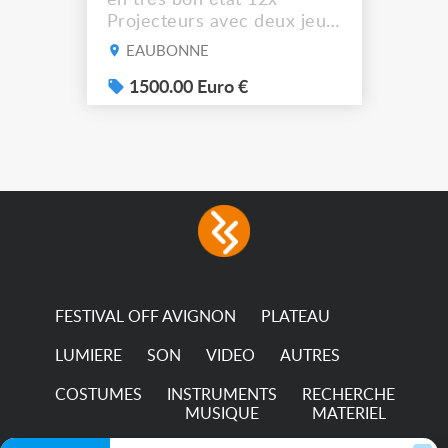
Projecteurs avec deux jeux
de filtre filtre Lustr Selador
EAUBONNE
(7x color) Colour Mixing
system – seven colour
1500.00 Euro €
LEDs providing the
broadest colour spectrum
in any LED fixture
Incandescent-quality light
with low power
consumption The
permanence of a 50,000-
hour...
FESTIVAL OFF AVIGNON
PLATEAU
LUMIERE
SON
VIDEO
AUTRES
COSTUMES
INSTRUMENTS
RECHERCHE
MUSIQUE
MATERIEL