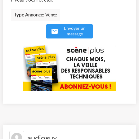
niveau 96CH et étui.
Type Annonce:
Vente
Envoyer un
message
audioguy