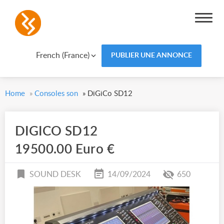
French (France)
PUBLIER UNE ANNONCE
Home
»
Consoles son
»
DiGiCo SD12
DIGICO SD12
19500.00 Euro €
SOUND DESK
14/09/2024
650