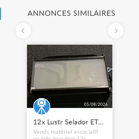
ANNONCES SIMILAIRES
05/08/2026
12x Lustr Selador ETC Led 7x colors filtres
Vends matériel associatif
en très bon état 12x