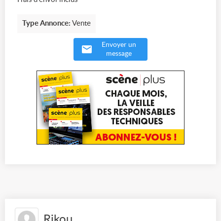
Type Annonce:
Vente
Envoyer un
message
Rikou