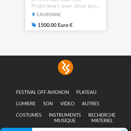
Projecteurs avec deux jeux
de filtre filtre Lustr Selador
EAUBONNE
(7x color) Colour Mixing
system – seven colour
1500.00 Euro €
LEDs providing the
broadest colour spectrum
in any LED fixture
Incandescent-quality light
with low power
consumption The
permanence of a 50,000-
hour...
FESTIVAL OFF AVIGNON
PLATEAU
LUMIERE
SON
VIDEO
AUTRES
COSTUMES
INSTRUMENTS
RECHERCHE
MUSIQUE
MATERIEL