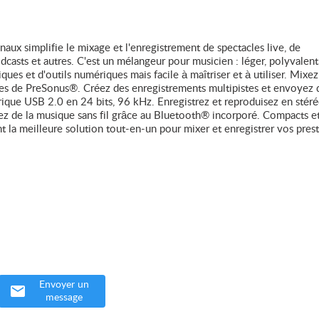
x simplifie le mixage et l'enregistrement de spectacles live, de
dcasts et autres. C'est un mélangeur pour musicien : léger, polyvalent,
ues et d'outils numériques mais facile à maîtriser et à utiliser. Mixe
ndes de PreSonus®. Créez des enregistrements multipistes et envoyez 
ique USB 2.0 en 24 bits, 96 kHz. Enregistrez et reproduisez en stér
ez de la musique sans fil grâce au Bluetooth® incorporé. Compacts et 
t la meilleure solution tout-en-un pour mixer et enregistrer vos prest
Envoyer un
message