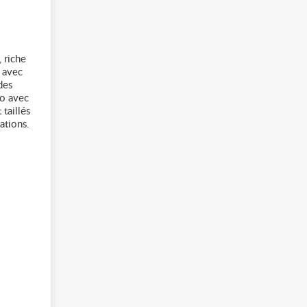
 riche
z avec
des
éo avec
taillés
ations.