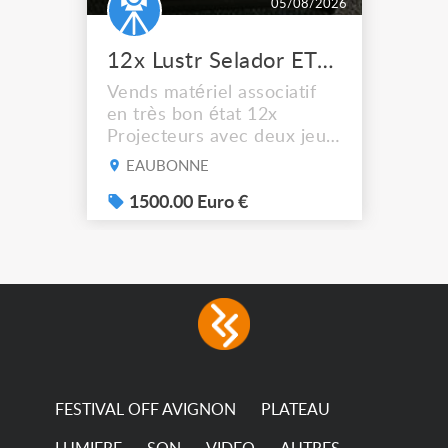
05/08/2026
12x Lustr Selador ETC Led 7x colors filtres
Vends matériel associatif
en très bon état 12x
Projecteurs avec deux jeux
de filtre filtre Lustr Selador
EAUBONNE
(7x color) Colour Mixing
system – seven colour
1500.00 Euro €
LEDs providing the
broadest colour spectrum
in any LED fixture
Incandescent-quality light
with low power
consumption The
permanence of a 50,000-
hour...
FESTIVAL OFF AVIGNON
PLATEAU