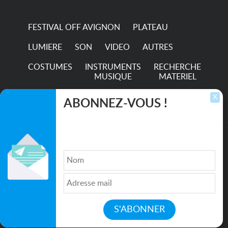
hour...
FESTIVAL OFF AVIGNON
PLATEAU
LUMIERE
SON
VIDEO
AUTRES
COSTUMES
INSTRUMENTS
RECHERCHE
MUSIQUE
MATERIEL
TRANSPORTS
X
ABONNEZ-VOUS !
Inscrivez-vous pour recevoir les dernières
annonces, mises à jour et offres spéciales
directement dans votre boîte de réception.
©2026. All rights reserved recupscene.com
Qui sommes nous ?
|
Médias
|
Newsletter
|
CGU
|
Politique de confidentialité
|
Partenaires
|
Mentions légales
|
Contact