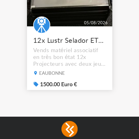
05/08/2026
12x Lustr Selador ETC Led 7x colors filtres
Vends matériel associatif
en très bon état 12x
Projecteurs avec deux jeux
de filtre filtre Lustr Selador
EAUBONNE
(7x color) Colour Mixing
system – seven colour
1500.00 Euro €
LEDs providing the
broadest colour spectrum
in any LED fixture
Incandescent-quality light
with low power
consumption The
permanence of a 50,000-