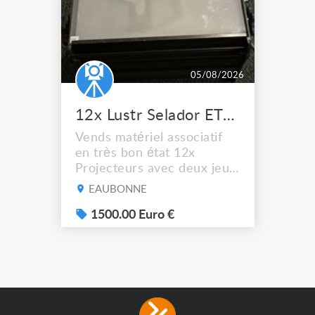
05/08/2026
12x Lustr Selador ETC Led 7x colors filtres
Vends matériel associatif
en très bon état 12x
Projecteurs avec deux jeux
de filtre filtre Lustr Selador
EAUBONNE
(7x color) Colour Mixing
system – seven colour
1500.00 Euro €
LEDs providing the
broadest colour spectrum
in any LED fixture
Incandescent-quality light
with low power
consumption The