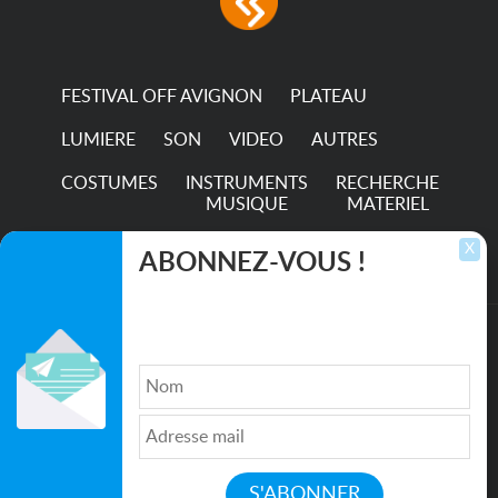
permanence of a 50,000-
hour...
FESTIVAL OFF AVIGNON
PLATEAU
LUMIERE
SON
VIDEO
AUTRES
COSTUMES
INSTRUMENTS
RECHERCHE
MUSIQUE
MATERIEL
TRANSPORTS
X
ABONNEZ-VOUS !
Inscrivez-vous pour recevoir les dernières
annonces, mises à jour et offres spéciales
directement dans votre boîte de réception.
©2026. All rights reserved recupscene.com
Qui sommes nous ?
|
Médias
|
Newsletter
|
CGU
|
Politique de confidentialité
|
Partenaires
|
Mentions légales
|
Contact