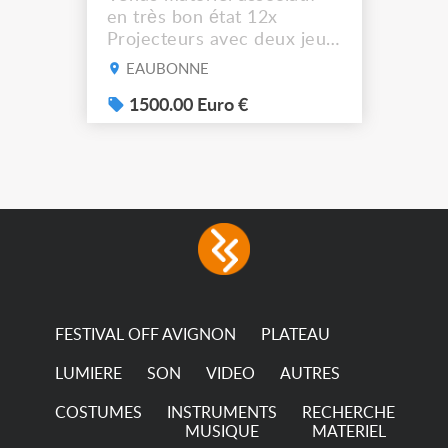
en très bon état 12x
Projecteurs avec deux jeux
de filtre filtre Lustr Selador
EAUBONNE
(7x color) Colour Mixing
system – seven colour
1500.00 Euro €
LEDs providing the
broadest colour spectrum
in any LED fixture
Incandescent-quality light
with low power
consumption The
permanence of a 50,000-
hour...
FESTIVAL OFF AVIGNON
PLATEAU
LUMIERE
SON
VIDEO
AUTRES
COSTUMES
INSTRUMENTS
RECHERCHE
MUSIQUE
MATERIEL